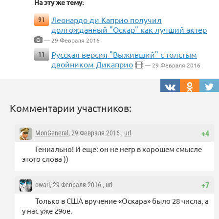
На эту же тему:
Леонардо ди Каприо получил
91
долгожданный "Оскар" как лучший актер
— 29 Февраля 2016
Русская версия "Выживший" с толстым
11
двойником Дикаприо
— 29 Февраля 2016
Комментарии участников:
MonGeneral
, 29 Февраля 2016 ,
url
+4
Гениально! И еще: он не негр в хорошем смысле
этого слова ))
owari
, 29 Февраля 2016 ,
url
+7
Только в США вручение «Оскара» было 28 числа, а
у нас уже 29ое.