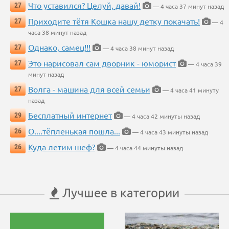
Что уставился? Целуй, давай!
27
— 4 часа 37 минут назад
Приходите тётя Кошка нашу детку покачать!
27
— 4
часа 38 минут назад
Однако, самец!!!
27
— 4 часа 38 минут назад
Это нарисовал сам дворник - юморист
27
— 4 часа 39
минут назад
Волга - машина для всей семьи
27
— 4 часа 41 минуту
назад
Бесплатный интернет
29
— 4 часа 42 минуты назад
О....тёпленькая пошла...
26
— 4 часа 43 минуты назад
Куда летим шеф?
26
— 4 часа 44 минуты назад
Лучшее в категории