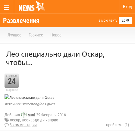
Вход
Развлечения
в мою ленту
2679
Лучшее
Горячее
Новое
Лео специально дали Оскар,
чтобы...
отметили
24
в архиве
источник: searchengines.guru
Добавил
sant
29 Февраля 2016
оскар
,
леонардо ди каприо
3 комментария
проблема (1)