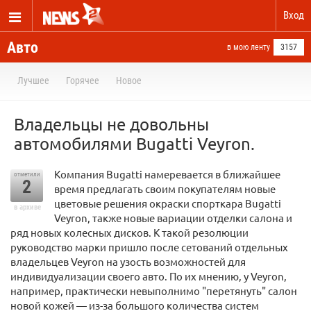
Вход
Авто
в мою ленту
3157
Лучшее
Горячее
Новое
Владельцы не довольны
автомобилями Bugatti Veyron.
Компания Bugatti намеревается в ближайшее
отметили
2
время предлагать своим покупателям новые
цветовые решения окраски спорткара Bugatti
в архиве
Veyron, также новые вариации отделки салона и
ряд новых колесных дисков. К такой резолюции
руководство марки пришло после сетований отдельных
владельцев Veyron на узость возможностей для
индивидуализации своего авто. По их мнению, у Veyron,
например, практически невыполнимо "перетянуть" салон
новой кожей — из-за большого количества систем