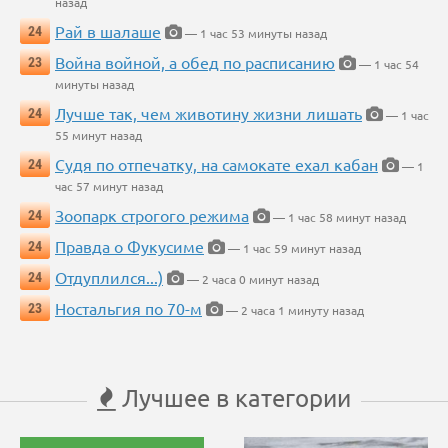
назад
Рай в шалаше
24
— 1 час 53 минуты назад
Война войной, а обед по расписанию
23
— 1 час 54
минуты назад
Лучше так, чем животину жизни лишать
24
— 1 час
55 минут назад
Судя по отпечатку, на самокате ехал кабан
24
— 1
час 57 минут назад
Зоопарк строгого режима
24
— 1 час 58 минут назад
Правда о Фукусиме
24
— 1 час 59 минут назад
Отдуплился...)
24
— 2 часа 0 минут назад
Ностальгия по 70-м
23
— 2 часа 1 минуту назад
Лучшее в категории