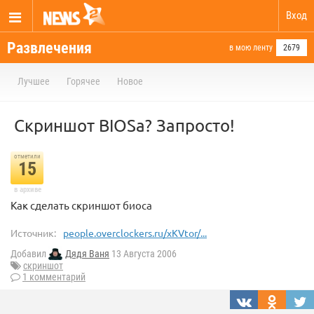
Вход
Развлечения
в мою ленту
2679
Лучшее
Горячее
Новое
Скриншот BIOSа? Запросто!
отметили
15
в архиве
Как сделать скриншот биоса
Источник:
people.overclockers.ru/xKVtor/...
Добавил
Дядя Ваня
13 Августа 2006
скриншот
1 комментарий