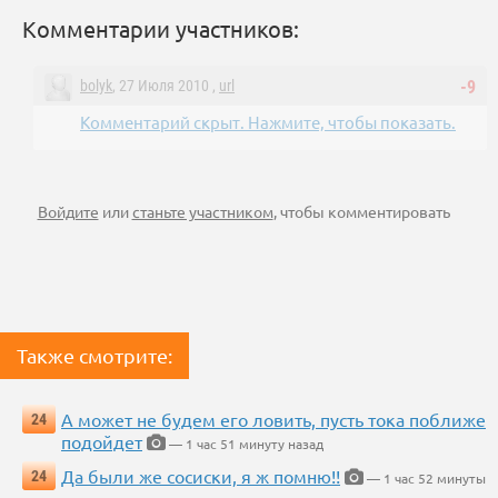
Комментарии участников:
bolyk
, 27 Июля 2010 ,
url
-9
Комментарий скрыт. Нажмите, чтобы показать.
Войдите
или
станьте участником
, чтобы комментировать
Также смотрите:
А может не будем его ловить, пусть тока поближе
24
подойдет
— 1 час 51 минуту назад
Да были же сосиски, я ж помню!!
24
— 1 час 52 минуты