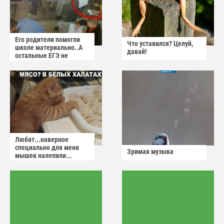
Его родители помогли
Что уставился? Целуй,
школе материально..А
давай!
остальные ЕГЭ не
сдадут
Любят...наверное
специально для меня
Зримая музыка
мышек налепили...