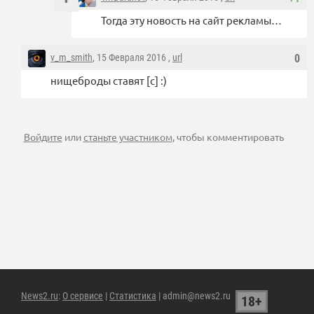
Тогда эту новость на сайт рекламы…
v_m_smith
, 15 Февраля 2016 ,
url
0
нищеброды ставят [с] :)
Войдите
или
станьте участником
, чтобы комментировать
News2.ru
:
О сервисе
|
Статистика
| admin@news2.ru
18+