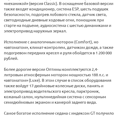
«механикой» (версия Classic). В оснащение базовой версии
также входят кондиционер, система ESP, шесть подушек
безопасности, подогрев лобового стекла, датчик света,
светодиодные дневные ходовые огни, помощник при
старте на подъеме, аудиосистема с шестью динамиками и
электропривод наружных зеркал.
Исполнение с аналогичным мотором (Comfort), но
«автоматом», климат-контролем, датчиком дождя, а также
подогревом передних кресел и руля обойдется в 1 200 000
рублей.
Более дорогие версии Оптимы комплектуются 2,4-
литровым атмосферным мотором мощностью 188 л.с. и
«автоматом» (Luxe). В этом случае в список оборудования
также войдут 17-дюймовые колесные диски, память и
электропривод водительского кресла, парктроник,
кожаный салон, мультимедийная система с сенсорным
семидюймовым экраном и камерой заднего вида.
Самое богатое исполнение седана с индексом GT получило