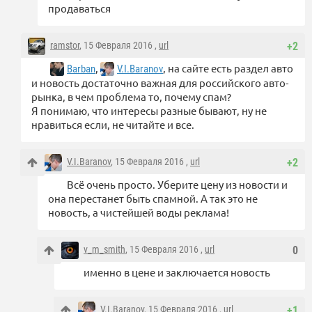
продаваться
ramstor
, 15 Февраля 2016 ,
url
+2
,
, на сайте есть раздел авто
Barban
V.I.Baranov
и новость достаточно важная для российского авто-
рынка, в чем проблема то, почему спам?
Я понимаю, что интересы разные бывают, ну не
нравиться если, не читайте и все.
V.I.Baranov
, 15 Февраля 2016 ,
url
+2
Всё очень просто. Уберите цену из новости и
она перестанет быть спамной. А так это не
новость, а чистейшей воды реклама!
v_m_smith
, 15 Февраля 2016 ,
url
0
именно в цене и заключается новость
V.I.Baranov
, 15 Февраля 2016 ,
url
+1