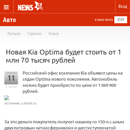
Вход
Авто
в мою ленту
3157
Лучшее
Горячее
Новое
Новая Kia Optima будет стоить от 1
млн 70 тысяч рублей
Российский офис компании Kia объявил цены на
отметили
11
седан Optima нового поколения. Автомобиль
можно будет приобрести по цене от 1 069 900
в архиве
рублей.
источник: s.drom.ru
За эти деньги покупатель получит машину со 150-л.с.ьным
двухлитровым «атмосферником» и шестиступенчатой