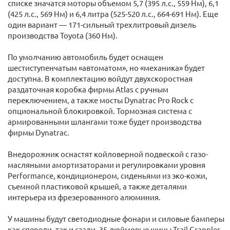
списке значатся моторы объемом 5,7 (395 л.с., 559 Нм), 6,1
(425 л.с., 569 Нм) и 6,4 литра (525-520 л.с., 664-691 Нм). Еще
один вариант — 171-сильный трехлитровый дизель
производства Toyota (360 Нм).
По умолчанию автомобиль будет оснащен
шестиступенчатым «автоматом», но «механика» будет
доступна. В комплектацию войдут двухскоростная
раздаточная коробка фирмы Atlas с ручным
переключением, а также мосты Dynatrac Pro Rock с
опциональной блокировкой. Тормозная система с
армированными шлангами тоже будет производства
фирмы Dynatrac.
Внедорожник оснастят койловерной подвеской с газо-
масляными амортизаторами и регулировками уровня
Performance, кондиционером, сиденьями из эко-кожи,
съемной пластиковой крышей, а также деталями
интерьера из фрезерованного алюминия.
У машины будут светодиодные фонари и силовые бамперы
как спереди, так и сзади, 35-дюймовые шины Trail Grappler