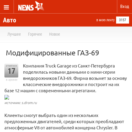
Вход
Авто
в мою ленту
3157
Лучшее
Горячее
Новое
Модифицированные ГАЗ-69
Компания Truck Garage из Санкт-Петербурга
отметили
17
поделилась новыми данными о мини-серии
внедорожников ГАЗ-69. Фирма возьмет за основу
в архиве
классические внедорожники и построит на их
базе 12 машин с современными агрегатами.
источник: s.drom.ru
Клиенты смогут выбрать один из нескольких
предложенных двигателей, среди которых преобладают
атмосферные V8 от автомобилей концерна Chrysler. В