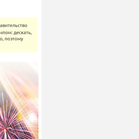
тавительство
мпом: дескать,
о, поэтому