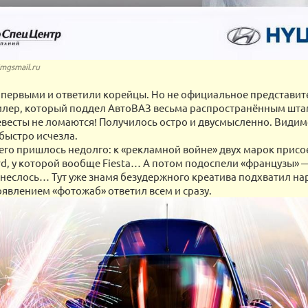
imgsmail.ru
 первыми и ответили корейцы. Но не официальное представит
дилер, который поддел АвтоВАЗ весьма распространённым шта
евесты не ломаются! Получилось остро и двусмысленно. Видим
быстро исчезла.
его пришлось недолго: к «рекламной войне» двух марок прис
rd, у которой вообще Fiesta… А потом подоспели «французы» 
понеслось… Тут уже знамя безудержного креатива подхватил на
явлением «фотожаб» ответил всем и сразу.