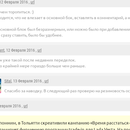
 12 Февраля 2016 ,
url
чем торопиться. :)
одится, что не влезает в основной бок, вставлять в комментарий, а 
основной блок был безразмерным, или можно было при добавлении
сразу ставить, было бы удобнее.
ant
, 12 Февраля 2016 ,
url
н уже такой после недавних переделок.
о крайней мере гораздо больше чем раньше.
Sital
, 13 Февраля 2016 ,
url
Спасибо за наводку. В следующий раз проверю на резиновость ос
Февраля 2016 ,
url
помним, в Тольятти скреативили кампанию «Время расстаться с
ламирует фирменную программу trade-in для Lada Vesta. На 