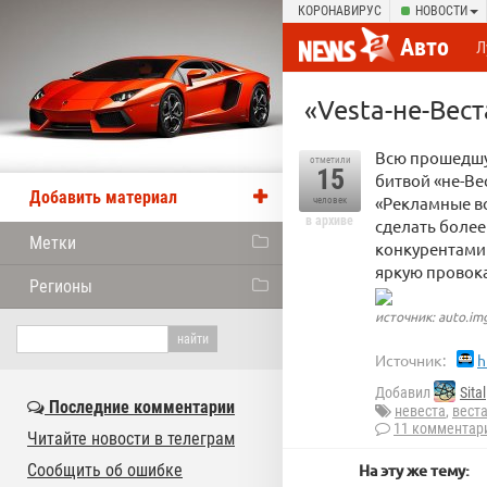
КОРОНАВИРУС
НОВОСТИ
Авто
Л
«Vesta-не-Вес
Всю прошедшу
отметили
15
битвой «не-Ве
Добавить материал
«Рекламные в
человек
в архиве
сделать боле
Метки
конкурентами 
яркую провок
Регионы
источник: auto.img
Источник:
h
Добавил
Sital
Последние комментарии
невеста
,
вест
11 комментар
Читайте новости в телеграм
Сообщить об ошибке
На эту же тему: