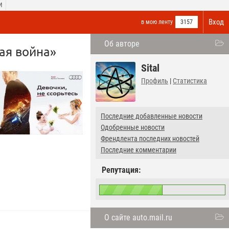
И
Вход
в мою ленту
3157
Об авторе
ная война»
Sital
Профиль
|
Статистика
Последние добавленные новости
Одобренные новости
Френдлента последних новостей
Последние комментарии
Репутация:
О сайте auto.mail.ru