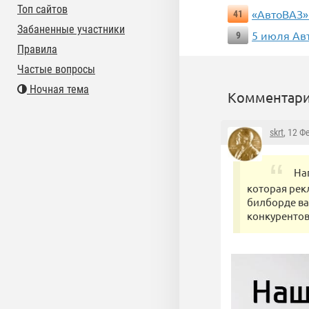
Топ сайтов
«АвтоВАЗ» 
41
Забаненные участники
5 июля Авт
9
Правила
Частые вопросы
Ночная тема
Комментари
skrt
, 12 Ф
На
которая рек
билборде ва
конкурентов