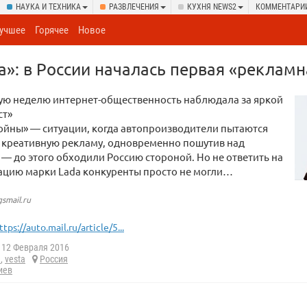
НАУКА И ТЕХНИКА
РАЗВЛЕЧЕНИЯ
КУХНЯ NEWS2
КОММЕНТАРИ
учшее
Горячее
Новое
та»: в России началась первая «реклам
ю неделю интернет-общественность наблюдала за яркой
ст»
ойны» — ситуации, когда автопроизводители пытаются
е креативную рекламу, одновременно пошутив над
— до этого обходили Россию стороной. Но не ответить на
ацию марки Lada конкуренты просто не могли…
smail.ru
ttps://auto.mail.ru/article/5...
12 Февраля 2016
а
,
vesta
Россия
иев