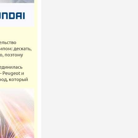
ельство
мпом: дескать,
о, поэтому
оединилась
— Peugeot и
род, который