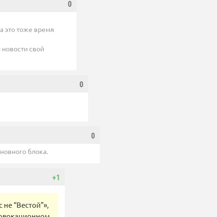
0
на это тоже время
 новости свой
0
0
новного блока.
+1
 не “Вестой”»,
провокационном