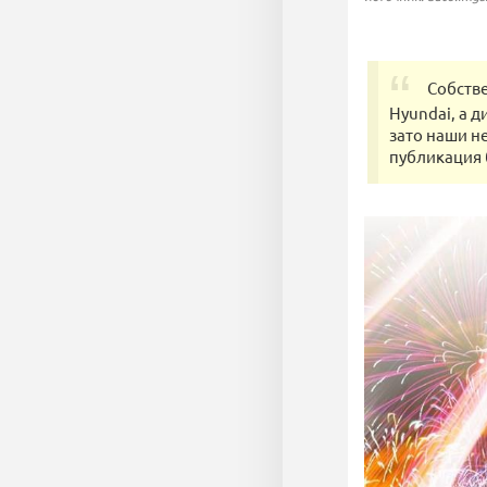
Собств
Hyundai, а 
зато наши н
публикация 