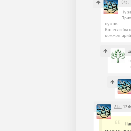
Sital
,
Ну за
Прих
нужно.
Вот если бы 
комментарий 
s
о
п
Sital
, 12 
На
которая рек