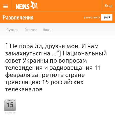
Вход
Развлечения
в мою ленту
2679
Лучшее
Горячее
Новое
["Не пора ли, друзья мои, И нам
замахнуться на ..."] Национальный
совет Украины по вопросам
телевидения и радиовещания 11
февраля запретил в стране
трансляцию 15 российских
телеканалов
отметили
15
в архиве