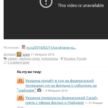
Источник:
rg.ru/2016/02/11/na-ukraine-za...
Добавил
suare
11 Февраля 2016
запрет
,
свобода слова
,
телеканалы
Украина
,
Россия
2 комментария
На эту же тему:
Украина подаёт в суд на французский
81
телеканал из-за фильма о событиях на
"майдане"
— 4 Февраля 2016
Украина попросила французский Canal+
82
снять с эфира фильм о Майдане
— 31 Января
2016