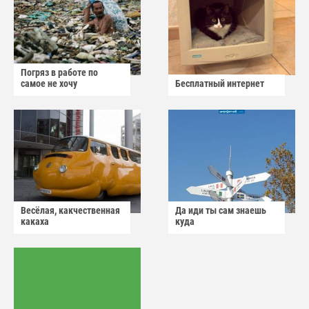
Погряз в работе по
самое не хочу
Бесплатный интернет
Весёлая, какчественная
Да иди ты сам знаешь
какаха
куда