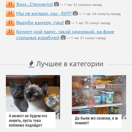
Хмм...Стемнело!
21
— 1 час 52 минуты назад
Мы не кильки, мы - КИТ!
21
— 1 час 54 минуты назад
Выруби камеру, сука!
21
— 1 час 55 минут назад
Белеет мой парус, такой одинокий, на фоне
21
стальных кораблей
— 1 час 57 минут назад
Лучшее в категории
А может не будем его
Да были же сосиски, я ж
ловить, пусть тока
помню!!
поближе подойдет