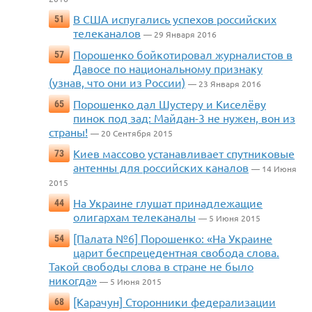
В США испугались успехов российских
51
телеканалов
— 29 Января 2016
Порошенко бойкотировал журналистов в
57
Давосе по национальному признаку
(узнав, что они из России)
— 23 Января 2016
Порошенко дал Шустеру и Киселёву
65
пинок под зад: Майдан-3 не нужен, вон из
страны!
— 20 Сентября 2015
Киев массово устанавливает спутниковые
73
антенны для российских каналов
— 14 Июня
2015
На Украине глушат принадлежащие
44
олигархам телеканалы
— 5 Июня 2015
[Палата №6] Порошенко: «На Украине
54
царит беспрецедентная свобода слова.
Такой свободы слова в стране не было
никогда»
— 5 Июня 2015
[Карачун] Сторонники федерализации
68