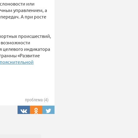
 слоновости или
учным управлением, а
передач. А при росте
портных происшествий,
х возможности
я целевого индикатора
ограммы «Развитие
пояснительной
проблема (4)