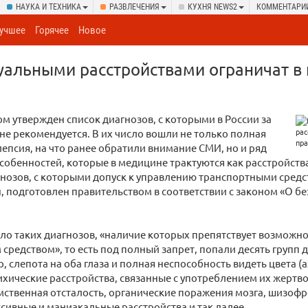
НАУКА И ТЕХНИКА
РАЗВЛЕЧЕНИЯ
КУХНЯ NEWS2
КОММЕНТАРИ
учшее
Горячее
Новое
суальными расстройствами ограничат в
м утвержден список диагнозов, с которыми в России за
 не рекомендуется. В их число вошли не только полная
лепсия, на что ранее обратили внимание СМИ, но и ряд
собенностей, которые в медицине трактуются как расстройств
нозов, с которыми допуск к управлению транспортными сред
, подготовлен правительством в соответствии с законом «О б
сло таких диагнозов, «наличие которых препятствует возможн
средством», то есть под полный запрет, попали десять групп 
р, слепота на оба глаза и полная неспособность видеть цвета (
ихические расстройства, связанные с употреблением их жертв
мственная отсталость, органические поражения мозга, шизоф
сивные и маниакальные расстройства и так далее.