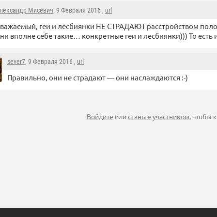
лександр Мисевич
, 9 Февраля 2016 ,
url
важаемый, геи и лесбиянки НЕ СТРАДАЮТ расстройством пол
ни вполне себе такие… конкретные геи и лесбиянки))) То есть и
sever7
, 9 Февраля 2016 ,
url
Правильно, они не страдают — они наслаждаются :-)
Войдите
или
станьте участником
, чтобы