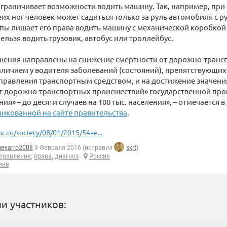
граничивает возможности водить машину. Так, например, при
их ног человек может садиться только за руль автомобиля с р
опы лишает его права водить машину с механической коробкой 
нельзя водить грузовик, автобус или троллейбус.
шения направлены на снижение смертности от дорожно-транс
аличием у водителя заболеваний (состояний), препятствующи
правления транспортным средством, и на достижение значени
от дорожно-транспортных происшествий» государственной пр
я» – до десяти случаев на 100 тыс. населения», – отмечается в
ликованной на сайте правительства
.
bc.ru/society/08/01/2015/54ae...
gevarro2008
9 Февраля 2016 (исправил
skrt
)
правление
,
права
,
диагноз
Россия
иев
и участников: