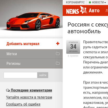
КОРОНАВИРУС
НОВОСТИ
Авто
Л
Россиян с сек
автомобиль
Правительство
отметили
Добавить материал
34
руль садиться
слепота и эпи
человека
Метки
в архиве
сексуальных о
Перечень диаг
Регионы
или ограничен
движения».
При этом в чи
транспортным 
Последние комментарии
есть, наприме
Читайте новости в телеграм
эпилепсия, пс
наркотиков, у
Сообщить об ошибке
фобии, депрес