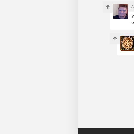
А
У
о