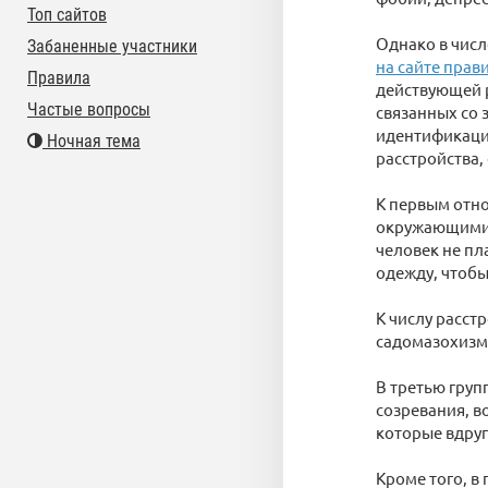
Топ сайтов
Однако в числ
Забаненные участники
на сайте прав
Правила
действующей 
Частые вопросы
связанных со 
идентификации
Ночная тема
расстройства,
К первым отно
окружающими 
человек не пл
одежду, чтобы
К числу расст
садомазохизм
В третью груп
созревания, в
которые вдруг
Кроме того, в