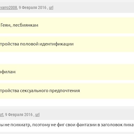
varro2008
, 9 Февраля 2016 ,
url
Геям, лесбиянкам
стройства половой идентификации
офилам
стройства сексуального предпочтения
krt
, 9 Февраля 2016 ,
url
ы не психиатр, поэтому не фиг свои фантазии в заголовок пиха