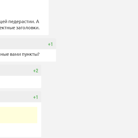
щей педерастии. А
ректные заголовки.
+1
нные вами пункты?
+2
+1