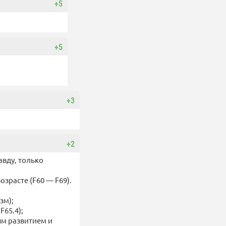
+5
+5
+3
+2
авду, только
зрасте (F60 — F69).
зм);
F65.4);
ым развитием и