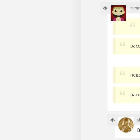
chege
рас
пед
рас
s
В