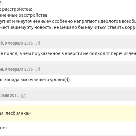
й;
е расстройства;
чненные расстройства.
угие» и «неуточненные» особенно напрягают идеологов всеоб
зместившему эту новость, не мешало бы научиться ставить кор
aik
, 9 Февраля 2016 ,
url
е понял, а чем по указанное в новости не подходят перечисле
юн
, 9 Февраля 2016 ,
url
г Запада высочайшего уровня)))
враля 2016 ,
url
ям, лесбиянкам
нет.