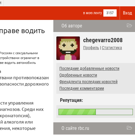
И
Вход
в мою ленту
3157
Об авторе
 праве водить
chegevarro2008
Профиль
|
Статистика
Последние добавленные новости
а
Одобренные новости
ствами противопоказан
Френдлента последних новостей
езопасности дорожного
Последние комментарии
Репутация:
ости управления
диагнозов. Среди них
ахроматопсия),
ой алкоголя или
рения, некоторые
О сайте rbc.ru