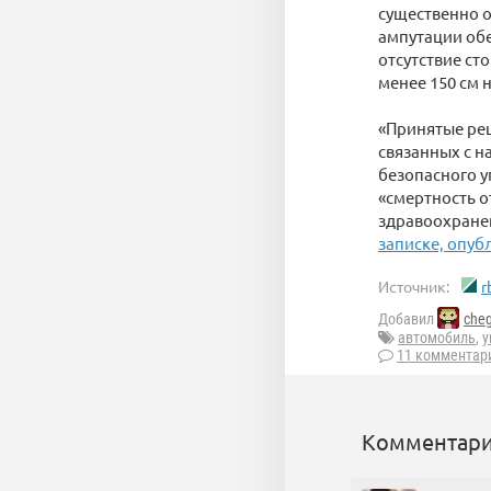
существенно о
ампутации обе
отсутствие ст
менее 150 см 
«Принятые ре
связанных с н
безопасного у
«смертность 
здравоохранени
записке, опуб
Источник:
r
Добавил
che
автомобиль
,
у
11 комментар
Комментари