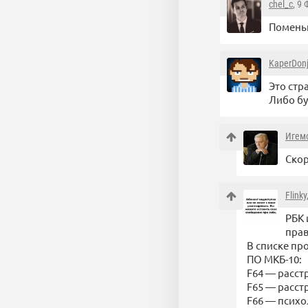
chel_c
, 9
Поменьш
KaperDon
Это стр
Либо бу
Игем
Скор
Flinky
РБК 
прав
В списке пр
ПО МКБ-10:
F64 — расст
F65 — расст
F66 — психо