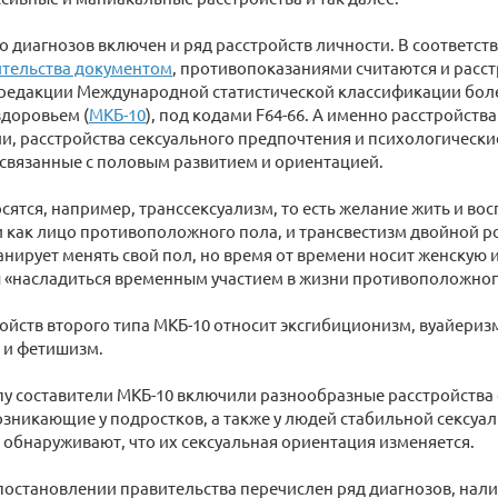
о диагнозов включен и ряд расстройств личности. В соответст
ительства документом
, противопоказаниями считаются и расст
редакции Международной статистической классификации боле
здоровьем (
МКБ-10
), под кодами F64-66. А именно расстройств
, расстройства сексуального предпочтения и психологически
 связанные с половым развитием и ориентацией.
сятся, например, транссексуализм, то есть желание жить и во
как лицо противоположного пола, и трансвестизм двойной р
анирует менять свой пол, но время от времени носит женскую 
 «насладиться временным участием в жизни противоположног
ройств второго типа МКБ-10 относит эксгибиционизм, вуайери
 и фетишизм.
пу составители МКБ-10 включили разнообразные расстройства
озникающие у подростков, а также у людей стабильной сексуа
 обнаруживают, что их сексуальная ориентация изменяется.
 постановлении правительства перечислен ряд диагнозов, нал