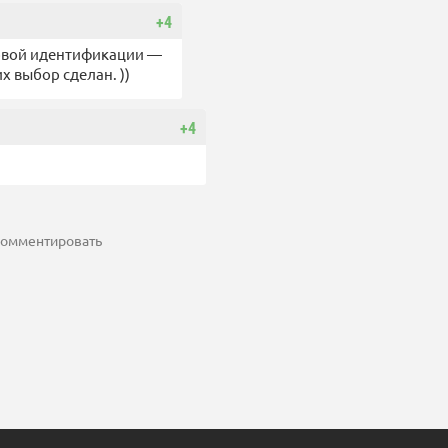
+4
овой идентификации —
х выбор сделан. ))
+4
 комментировать