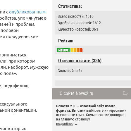
Статистика:
вии с
опубликованным
Всего новостей: 4510
ройства, упомянутые в
Одобрено новостей: 1612
зней и проблем,
Качество новостей: 36%
а половой
е и поведенческие
Рейтинг
сприниматься
оли, при котором
Отзывы о сайте (336)
или, наоборот, мужскую
Спамный сайт
о пола».
зм, педофилию,
О сайте News2.ru
 сексуального
Новости 2.0 — новостной сайт нового
льной ориентации,
формата.
Вы сами выбираете интересные и
актуальные темы. Самые лучшие попадают
на главную страницу.
подробнее
→
ичие которых