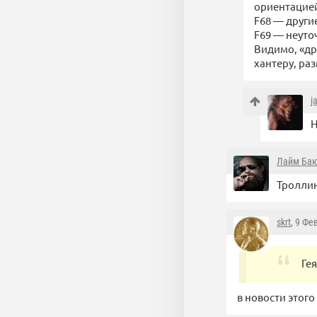
ориентацие
F68 — други
F69 — неуто
Видимо, «др
хантеру, ра
j
Н
Лайм Ба
Троллин
skrt
, 9 Фе
Ге
в новости этого 