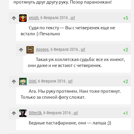
протянуть друг другу руку. Позор параноикам!
vmizh
, 6 Февраля 2016 ,
url
+5
Судя по тексту — Вы с четверенек еще не
встали :) Печально
Apogee
, 6 Февраля 2016 ,
url
+2
Такая уж хохлятская судьба: все их имеют,
они даже и не встают с четверенек.
Uriel
, 6 Февраля 2016 ,
url
+2
Ага. Мы руку протянем. Нам тоже протянут.
Только за спиной фигу сложат.
SitterOk
, 6 Февраля 2016 ,
url
+1
Бедные пастафариане, они — лапша ;))