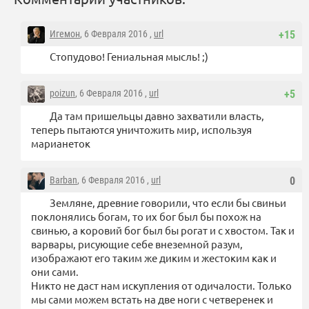
Игемон
, 6 Февраля 2016 ,
url
+15
Стопудово! Гениальная мысль! ;)
poizun
, 6 Февраля 2016 ,
url
+5
Да там пришельцы давно захватили власть,
теперь пытаются уничтожить мир, используя
марианеток
Barban
, 6 Февраля 2016 ,
url
0
Земляне, древние говорили, что если бы свиньи
поклонялись богам, то их бог был бы похож на
свинью, а коровий бог был бы рогат и с хвостом. Так и
варвары, рисующие себе внеземной разум,
изображают его таким же диким и жестоким как и
они сами.
Никто не даст нам искупления от одичалости. Только
мы сами можем встать на две ноги с четверенек и