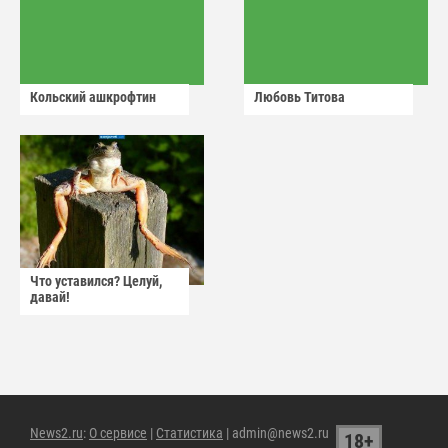
Кольский ашкрофтин
Любовь Титова
Что уставился? Целуй,
давай!
News2.ru
:
О сервисе
|
Статистика
| admin@news2.ru
18+