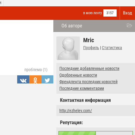
И
Вход
в мою ленту
3157
Об авторе
Mric
Профиль
|
Статистика
Последние добавленные новости
проблема (1)
Одобренные новости
Френдлента последних новостей
Последние комментарии
Контактная информация
http://ezhelev.com/
Репутация: