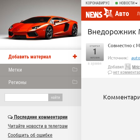
КОРОНАВИРУС
НОВОСТИ
Авто
Л
Внедорожник 
Совместно с 
отметил
1
Добавить материал
Источник:
auto
человек
в архиве
Добавил
Mric
Метки
нет коммента
Регионы
Комментари
Последние комментарии
Читайте новости в телеграм
Сообщить об ошибке