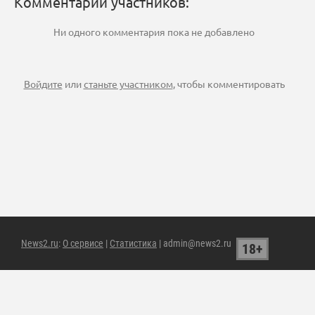
Комментарии участников:
Ни одного комментария пока не добавлено
Войдите
или
станьте участником
, чтобы комментировать
News2.ru
:
О сервисе
|
Статистика
| admin@news2.ru
18+