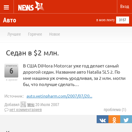
Вход
Авто
в мою ленту
3157
Лучшее
Горячее
Новое
Седан в $2 млн.
В США DiMora Motorcar уже год делает самый
отметили
6
дорогой седан. Название авто Natalia SLS 2. По
мне машина уж очень уродливая, за 2 млн. могли
в архиве
бы, что получше сделать…
Источник:
auto.vetinpharm.com/2007/07/20...
Добавил
Mric
20 Июля 2007
нет комментариев
проблема (1)