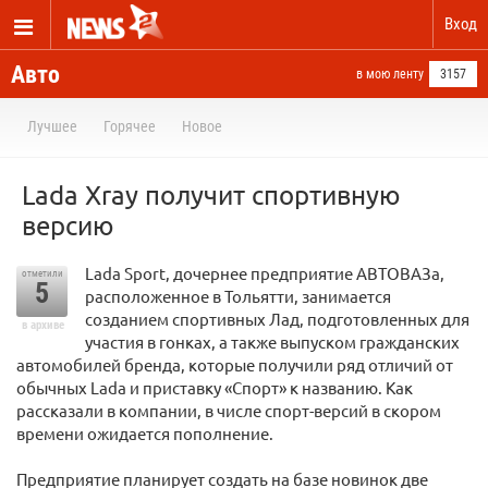
Вход
Авто
в мою ленту
3157
Лучшее
Горячее
Новое
Lada Xray получит спортивную
версию
Lada Sport, дочернее предприятие АВТОВАЗа,
отметили
5
расположенное в Тольятти, занимается
созданием спортивных Лад, подготовленных для
в архиве
участия в гонках, а также выпуском гражданских
автомобилей бренда, которые получили ряд отличий от
обычных Lada и приставку «Спорт» к названию. Как
рассказали в компании, в числе спорт-версий в скором
времени ожидается пополнение.
Предприятие планирует создать на базе новинок две