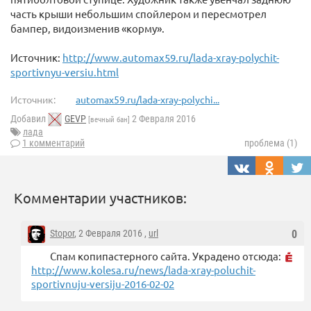
часть крыши небольшим спойлером и пересмотрел
бампер, видоизменив «корму».
Источник:
http://www.automax59.ru/lada-xray-polychit-
sportivnyu-versiu.html
Источник:
automax59.ru/lada-xray-polychi...
Добавил
GEVP
2 Февраля 2016
[вечный бан]
лада
1 комментарий
проблема (1)
Комментарии участников:
Stopor
, 2 Февраля 2016 ,
url
0
Спам копипастерного сайта. Украдено отсюда:
http://www.kolesa.ru/news/lada-xray-poluchit-
sportivnuju-versiju-2016-02-02