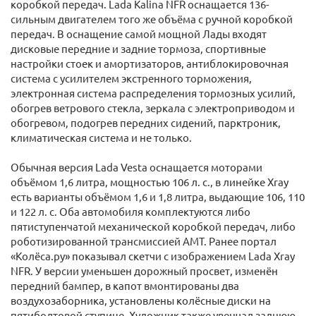
коробкой передач. Lada Kalina NFR оснащается 136-
сильным двигателем того же объёма с ручной коробкой
передач. В оснащение самой мощной Лады входят
дисковые передние и задние тормоза, спортивные
настройки стоек и амортизаторов, антиблокировочная
система с усилителем экстренного торможения,
электронная система распределения тормозных усилий,
обогрев ветрового стекла, зеркала с электроприводом и
обогревом, подогрев передних сидений, парктроник,
климатическая система и не только.
Обычная версия Lada Vesta оснащается моторами
объёмом 1,6 литра, мощностью 106 л. с., в линейке Xray
есть варианты объёмом 1,6 и 1,8 литра, выдающие 106, 110
и 122 л. с. Оба автомобиля комплектуются либо
пятиступенчатой механической коробкой передач, либо
роботизированной трансмиссией AMT. Ранее портал
«Колёса.ру» показывал скетчи с изображением Lada Xray
NFR. У версии уменьшен дорожный просвет, изменён
передний бампер, в капот вмонтированы два
воздухозаборника, установлены колёсные диски на
пятиболтовой ступице. Художник также увенчал заднюю