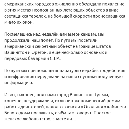
американских городков оживленно обсуждали появление
в этих местах неопознанных летающих объектов в виде
светящихся тарелок, на большой скорости проносившихся
мимо их окон.
Посмеявшись над недалёкими американцам, мы
продолжали наш полёт. По пути мы посетили
американский секретный объект на границе штатов
Вашингтон и Орегон, и еще несколько основных и
передовых баз армии США.
По пути мы при помощи аппаратуры сверхбыстродействия
и шифрования передавали на наши спутники полученную
информацию.
И вот, наконец, под нами город Вашингтон. Тут мы,
конечно, не удержали и, включив экономический режим
работы двигателей, надолго зависли у Овального кабинета
Белого дома послушать, о чём там говорят. Простое
женское любопытство, знаете ли…