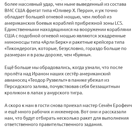
более массивный удар, чем ныне выведенный из состава
ВМС США фрегат типа «Оливер Х. Перри», и уж точно
обладает большей огневой мощью, чем любой из
американских боевых кораблей прибрежной зоны LCS.
Единственными находящимися на вооружении кораблями
США с подобной огневой мощью являются эскадренные
миноносцы типа «Арли Берк» и ракетные крейсера типа
«Тикондерога», которые, безусловно, гораздо больше по
размерам и в разы дороже, чем «Буяны».
Ещё больше мы обрадовались, когда узнали, что после
пролёта над Ираном наших сестёр американский
авианосец «Теодор Рузвельт» в панике убежал из
Персидского залива, почувствовав себя беззащитным
кроликом в лапах у амурского тигра.
А скоро к нам в гости снова приехал мастер Семён Ерофеич
и ещё много рабочих и инженеров. Вот они и рассказали
нам, что будут отбирать несколько ракет для выполнения
ответственного правительственного задания.