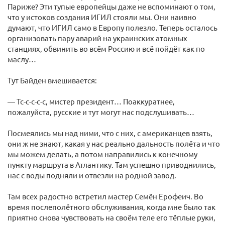
Париже? Эти тупые европейцы даже не вспоминают о том,
что у истоков создания ИГИЛ стояли мы. Они наивно
думают, что ИГИЛ само в Европу полезло. Теперь осталось
организовать пару аварий на украинских атомных
станциях, обвинить во всём Россию и всё пойдёт как по
маслу…
Тут Байден вмешивается:
— Тс-с-с-с-с, мистер президент… Поаккуратнее,
пожалуйста, русские и тут могут нас подслушивать…
Посмеялись мы над ними, что с них, с американцев взять,
они ж не знают, какая у нас реально дальность полёта и что
мы можем делать, а потом направились к конечному
пункту маршрута в Атлантику. Там успешно приводнились,
нас с воды подняли и отвезли на родной завод.
Там всех радостно встретил мастер Семён Ерофеич. Во
время послеполётного обслуживания, когда мне было так
приятно снова чувствовать на своём теле его тёплые руки,