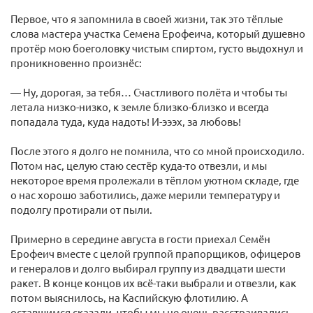
Первое, что я запомнила в своей жизни, так это тёплые
слова мастера участка Семена Ерофеича, который душевно
протёр мою боеголовку чистым спиртом, густо выдохнул и
проникновенно произнёс:
— Ну, дорогая, за тебя… Счастливого полёта и чтобы ты
летала низко-низко, к земле близко-близко и всегда
попадала туда, куда надоть! И-эээх, за любовь!
После этого я долго не помнила, что со мной происходило.
Потом нас, целую стаю сестёр куда-то отвезли, и мы
некоторое время пролежали в тёплом уютном складе, где
о нас хорошо заботились, даже мерили температуру и
подолгу протирали от пыли.
Примерно в середине августа в гости приехал Семён
Ерофеич вместе с целой группой прапорщиков, офицеров
и генералов и долго выбирал группу из двадцати шести
ракет. В конце концов их всё-таки выбрали и отвезли, как
потом выяснилось, на Каспийскую флотилию. А
оставшимся сказали, чтобы мы не очень расстраивались,