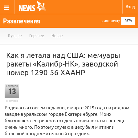
Вход
Развлечения
в мою ленту
2679
Лучшее
Горячее
Новое
Как я летала над США: мемуары
ракеты «Калибр-НК», заводской
номер 1290-56 ХААНР
отметили
13
в архиве
Родилась я совсем недавно, в марте 2015 года на родном
заводе в уральском городе Екатеринбурге. Моих
близняшек-сестричек в тот день появилось на свет еще
очень много. По этому случаю в цеху был митинг и
большой продолжительный праздник.