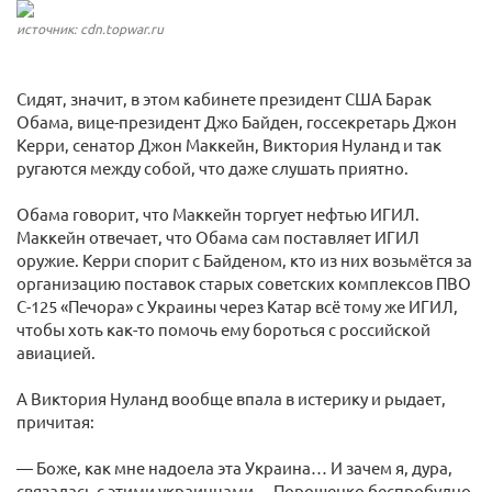
источник: cdn.topwar.ru
Сидят, значит, в этом кабинете президент США Барак
Обама, вице-президент Джо Байден, госсекретарь Джон
Керри, сенатор Джон Маккейн, Виктория Нуланд и так
ругаются между собой, что даже слушать приятно.
Обама говорит, что Маккейн торгует нефтью ИГИЛ.
Маккейн отвечает, что Обама сам поставляет ИГИЛ
оружие. Керри спорит с Байденом, кто из них возьмётся за
организацию поставок старых советских комплексов ПВО
С-125 «Печора» с Украины через Катар всё тому же ИГИЛ,
чтобы хоть как-то помочь ему бороться с российской
авиацией.
А Виктория Нуланд вообще впала в истерику и рыдает,
причитая:
— Боже, как мне надоела эта Украина… И зачем я, дура,
связалась с этими украинцами… Порошенко беспробудно