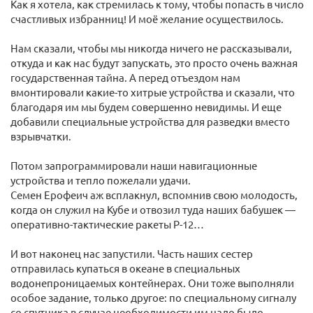
Как я хотела, как стремилась к тому, чтобы попасть в число
счастливых избранниц! И моё желание осуществилось.
Нам сказали, чтобы мы никогда ничего не рассказывали,
откуда и как нас будут запускать, это просто очень важная
государственная тайна. А перед отъездом нам
вмонтировали какие-то хитрые устройства и сказали, что
благодаря им мы будем совершенно невидимы. И еще
добавили специальные устройства для разведки вместо
взрывчатки.
Потом запрограммировали наши навигационные
устройства и тепло пожелали удачи.
Семен Ерофеич аж всплакнул, вспомнив свою молодость,
когда он служил на Кубе и отвозил туда наших бабушек —
оперативно-тактические ракеты Р-12…
И вот наконец нас запустили. Часть наших сестер
отправилась купаться в океане в специальных
водонепроницаемых контейнерах. Они тоже выполняли
особое задание, только другое: по специальному сигналу
со спутника в случае необходимости им надо было