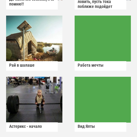
ловить, пусть тока
помню!!
поближе подойдет
Рай в шалаше
Работа мечты
Астерикс - начало
Вид Ялты