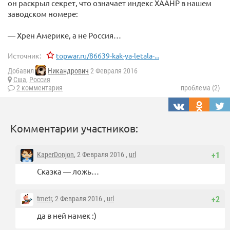
он раскрыл секрет, что означает индекс ХААНР в нашем
заводском номере:
— Хрен Америке, а не Россия…
Источник:
topwar.ru/86639-kak-ya-letala-...
Добавил
Никандрович
2 Февраля 2016
Сша
,
Россия
2 комментария
проблема (2)
Комментарии участников:
KaperDonjon
, 2 Февраля 2016 ,
url
+1
Сказка — ложь…
tmetr
, 2 Февраля 2016 ,
url
+2
да в ней намек :)