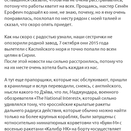
потому что работы хватит на всех. Прощаясь, мастер Семён
Ерофеич подошёл ко мне, не знаю, почему, но я ему очень
понравилась, похлопал по месту рядом с моей талией и
сказал, что скоро опять приедет.
Как мы скоро с радостью узнали, наши сестрички не
опозорили родной завод, 7 октября они 2015 года
вылетели с Каспийского моря и точно попали по всем
целям в Сирии.
После этой новости мы сильно расстроились, потому что
на их месте очень хотела быть каждая из нас.
А тут еще прапорщики, которые нас обслуживают, пришли
в хранилище и вслух переводили, смеясь, с английского,
мысли какого-то Дэйва, что ли, Маджумдара, военного
обозревателя «The National Interest», который сильно
удивлялся тому, что «российские крылатые ракеты
дальнего радиуса действия, которые обычно можно найти
только на более крупных кораблях, были запущены с
«относительно миниатюрных корветов«и что «Буян-М» с
восемью ракетами «Калибр НК» на борту «осуществляет