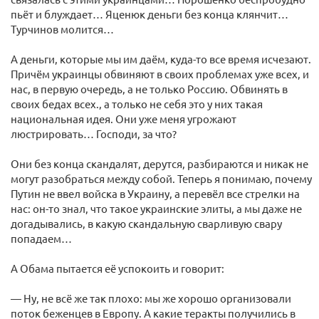
пьёт и блуждает… Яценюк деньги без конца клянчит…
Турчинов молится…
А деньги, которые мы им даём, куда-то все время исчезают.
Причём украинцы обвиняют в своих проблемах уже всех, и
нас, в первую очередь, а не только Россию. Обвинять в
своих бедах всех., а только не себя это у них такая
национальная идея. Они уже меня угрожают
люстрировать… Господи, за что?
Они без конца скандалят, дерутся, разбираются и никак не
могут разобраться между собой. Теперь я понимаю, почему
Путин не ввел войска в Украину, а перевёл все стрелки на
нас: он-то знал, что такое украинские элиты, а мы даже не
догадывались, в какую скандальную сварливую свару
попадаем…
А Обама пытается её успокоить и говорит:
— Ну, не всё же так плохо: мы же хорошо организовали
поток беженцев в Европу. А какие теракты получились в