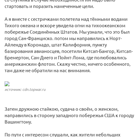
стартовать и поразить намеченные цели.
А я вместе с сестричками полетела над тёмными водами
Тихого океана и вскоре увидела огни на тихоокеанском
побережье Соединённых Штатов. Мы узнали, что это был
город Сан-Франциско. потом мы направились к Норт-
Айленду в Коронадо, штат Калифорния, пункту
базирования авианосцев, посетили Китсап-Бангор, Китсап-
Бремертон, Сан-Диего и Пойнт-Лома, где полюбовались
американским флотом. Скажу честно, ничего особенного,
там даже не обратили на нас внимания.
источник: cdn.topwar.ru
Затем дружною стайкою, судача о своём, о женском,
направились в сторону западного побережья США к городу
Вашингтону.
По пути с интересом слушали, как жители небольших