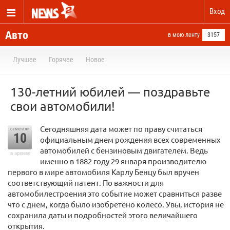
Вход
Авто
в мою ленту
3157
Лучшее
Горячее
Новое
130-летний юбилей — поздравьте
свои автомобили!
Сегодняшняя дата может по праву считаться
отметили
10
официальным днем рождения всех современных
автомобилей с бензиновым двигателем. Ведь
в архиве
именно в 1882 году 29 января производителю
первого в мире автомобиля Карлу Бенцу был вручен
соответствующий патент. По важности для
автомобилестроения это событие может сравниться разве
что с днем, когда было изобретено колесо. Увы, история не
сохранила даты и подробностей этого величайшего
открытия.