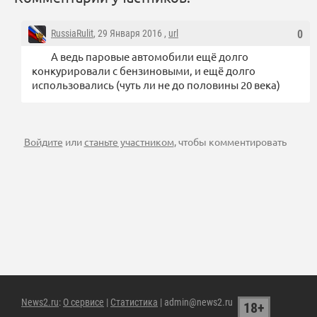
RussiaRulit
, 29 Января 2016 ,
url
0
А ведь паровые автомобили ещё долго
конкурировали с бензиновыми, и ещё долго
использовались (чуть ли не до половины 20 века)
Войдите
или
станьте участником
, чтобы комментировать
News2.ru
:
О сервисе
|
Статистика
| admin@news2.ru
18+