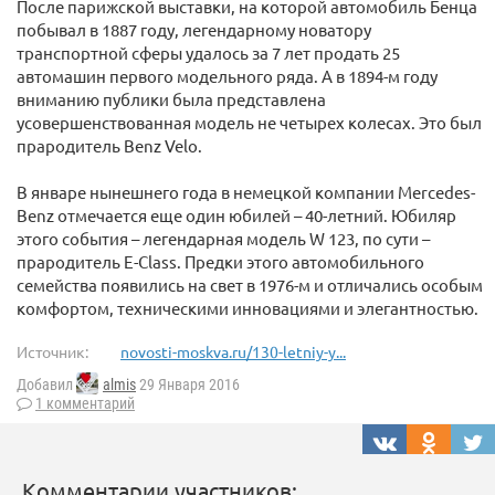
После парижской выставки, на которой автомобиль Бенца
побывал в 1887 году, легендарному новатору
транспортной сферы удалось за 7 лет продать 25
автомашин первого модельного ряда. А в 1894-м году
вниманию публики была представлена
усовершенствованная модель не четырех колесах. Это был
прародитель Benz Velo.
В январе нынешнего года в немецкой компании Mercedes-
Benz отмечается еще один юбилей – 40-летний. Юбиляр
этого события – легендарная модель W 123, по сути –
прародитель E-Class. Предки этого автомобильного
семейства появились на свет в 1976-м и отличались особым
комфортом, техническими инновациями и элегантностью.
Источник:
novosti-moskva.ru/130-letniy-y...
Добавил
almis
29 Января 2016
1 комментарий
Комментарии участников: