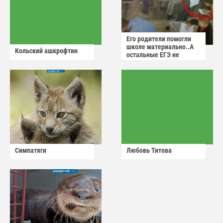
Его родители помогли
школе материально..А
Кольский ашкрофтин
остальные ЕГЭ не
сдадут
Симпатяги
Любовь Титова