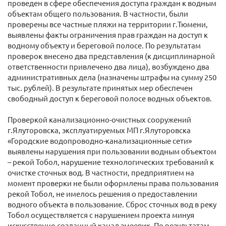
проведен в сфере обеспечения доступа граждан к водным
объектам общего пользования. В частности, были
проверены все частные пляжи на территории г.Тюмени,
выявлены факты ограничения прав граждан на доступ к
водному объекту и береговой полосе. По результатам
проверок внесено два представления (к дисциплинарной
ответственности привлечено два лица), возбуждено два
административных дела (назначены штрафы на сумму 250
тыс. рублей). В результате принятых мер обеспечен
свободный доступ к береговой полосе водных объектов.
Проверкой канализационно-очистных сооружений
г.Ялуторовска, эксплуатируемых МП г.Ялуторовска
«Городские водопроводно-канализационные сети»
выявлены нарушения при пользовании водным объектом
– рекой Тобол, нарушение технологических требований к
очистке сточных вод. В частности, предприятием на
момент проверки не были оформлены права пользования
рекой Тобол, не имелось решения о предоставлении
водного объекта в пользование. Сброс сточных вод в реку
Тобол осуществляется с нарушением проекта минуя
искусственно созданный канал змеевик. По результатам