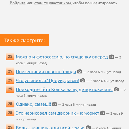
Войдите
или
станьте участником
, чтобы комментировать
Также смотрите:
Можно и фотосессию, но сгущенку вперед
25
— 2
часа 5 минут назад
Презентация нового блюда
25
— 2 часа 6 минут назад
Что уставился? Целуй, давай!
25
— 2 часа 6 минут назад
Приходите тётя Кошка нашу детку покачать!
25
— 2
часа 7 минут назад
Однако, самец!!!
25
— 2 часа 8 минут назад
Это нарисовал сам дворник - юморист
25
— 2 часа 9
минут назад
Волга - машина для всей семьи
25
— 2 часа 10 минут