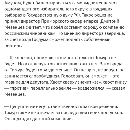
Амуром, будет баллотироваться самовыдвиженцем от
одномандатного избирательного округа в грядущих
выборах в Государственную думу РФ. Такое решение
принял директор Приморского сафари-парка. Дмитрий
Мезенцев считает, что козёл составит хорошую компанию
российским чиновникам. По мнению директора зверинца,
за счет козла Госдума сможет поднять собственный
рейтинг.
— Я, конечно, понимаю, что много толка от Тимура не
будет. Но и от депутатов нынешних толка нет. Зато вреда
от Тимура будет гораздо меньше. Он не врет, не ворует, не
занимается словоблудием. Голосовать он сможет — это
главное для депутата. Хвост кверху значит «за», хвост книзу
— «против», параллельно земле — воздержался, — сказал
Мезенцев.
— Депутаты не несут ответственность за свои решения.
Тимур также не отвечает за последствия своих поступков.
Он подходит для этой компании.