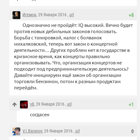
Игемон
, 29 Января 2016 ,
url
+8
Однозначно не пройдёт: IQ высокий. Вечно будет
против новых дебильных законов голосовать.
Борьба с тонировкой, налог с болванок
михалковский, теперь вот закон о концертной
деятельности… Других проблем нет в государстве в
кризисное время, как концерты правильно
организовывать. Что, организация концертов не
подходит под предпринимательскую деятельнось?
Давайте инициируем ещё закон об организации
торговли бензином, потом к разным продуктам
перейдём.
v8
, 29 Января 2016 ,
url
+1
согдасен
V.I.Baranov
, 29 Января 2016 ,
url
0