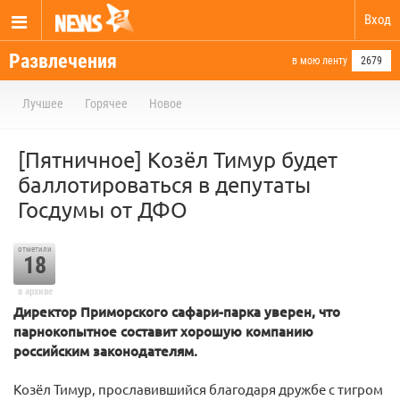
Вход
Развлечения
в мою ленту
2679
Лучшее
Горячее
Новое
[Пятничное] Козёл Тимур будет
баллотироваться в депутаты
Госдумы от ДФО
отметили
18
в архиве
Директор Приморского сафари-парка уверен, что
парнокопытное составит хорошую компанию
российским законодателям.
Козёл Тимур, прославившийся благодаря дружбе с тигром