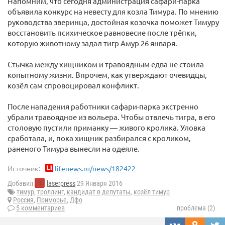
Напомним, что сегодня администрация сафари-парка
объявила конкурс на невесту для козла Тимура. По мнению
руководства зверинца, достойная козочка поможет Тимуру
восстановить психическое равновесие после трёпки,
которую животному задал тигр Амур 26 января.
Стычка между хищником и травоядным едва не стоила
копытному жизни. Впрочем, как утверждают очевидцы,
козёл сам спровоцировал конфликт.
После нападения работники сафари-парка экстренно
убрали травоядное из вольера. Чтобы отвлечь тигра, в его
столовую пустили приманку — живого кролика. Уловка
сработала, и, пока хищник разбирался с кроликом,
раненого Тимура вынесли на одеяле.
Источник:
lifenews.ru/news/182422
Добавил
laserpress
29 Января 2016
тимур
,
троллинг
,
кандидат в депутаты
,
козёл тимур
Россия
,
Приморье
,
Дфо
5 комментариев
проблема (2)