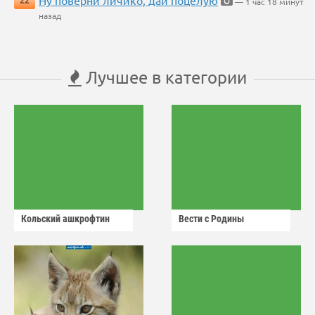
Ну поверни личико, дай поцелую
22
— 1 час 18 минут
назад
Лучшее в категории
Кольский ашкрофтин
Вести с Родины