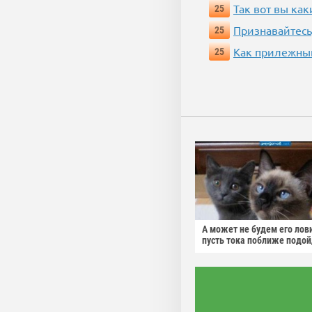
Так вот вы как
25
Признавайтесь
25
Как прилежный
25
А может не будем его лов
пусть тока поближе подо