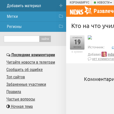
КОРОНАВИРУС
НОВОСТИ
Добавить материал
Развлеч
Метки
Кто на что учил
Регионы
отметили
19
Источник:
c
человек
в архиве
Последние комментарии
Добавил
ind
нет коммента
Читайте новости в телеграм
Сообщить об ошибке
Топ сайтов
Комментари
Забаненные участники
Правила
Частые вопросы
Ночная тема