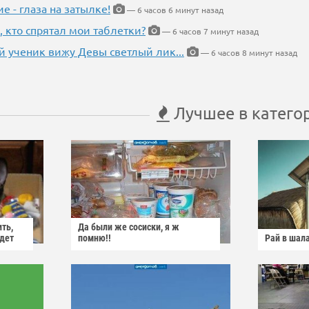
ие - глаза на затылке!
— 6 часов 6 минут назад
, кто спрятал мои таблетки?
— 6 часов 7 минут назад
 ученик вижу Девы светлый лик...
— 6 часов 8 минут назад
Лучшее в катего
ить,
Да были же сосиски, я ж
йдет
помню!!
Рай в шал