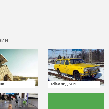
рии
аше
Yellow subДРИЗИН