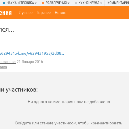
НАУКА И ТЕХНИКА
РАЗВЛЕЧЕНИЯ
КУХНЯ NEWS2
КОММЕНТАРИ
ения
Лучшее
Горячее
Новое
ся...
s629431.vk.me/v629431953/2d08...
iansummer
21 Января 2016
риев
и участников:
Ни одного комментария пока не добавлено
Войдите
или
станьте участником
, чтобы комментировать