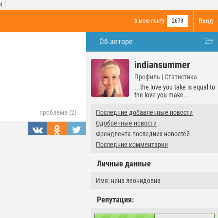
И
Вход
в мою ленту
2679
Об авторе
indiansummer
Профиль
|
Статистика
...the love you take is equal to
the love you make...
Последние добавленные новости
проблема (2)
Одобренные новости
Френдлента последних новостей
Последние комментарии
Личные данные
Имя: нина леонидовна
Репутация: