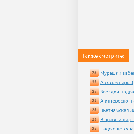
Также смотрите:
Мурашки забе
25
Аз есьм царь!!!
25
Звездой подр
25
А интересно- п
25
Вьетнамская 
25
В правый ряд 
25
Надо еще купа
25