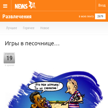
Вход
Развлечения
в мою ленту
2679
Лучшее
Горячее
Новое
Игры в песочнице…
отметили
19
в архиве