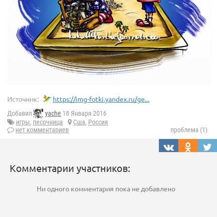
Источник:
https://img-fotki.yandex.ru/ge...
Добавил
yache
18 Января 2016
игры
,
песочница
Сша
,
Россия
нет комментариев
проблема (1)
Комментарии участников:
Ни одного комментария пока не добавлено