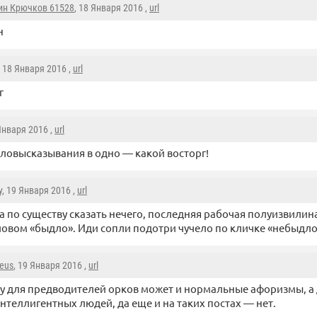
ин Крючков 61528
, 18 Января 2016 ,
url
н
, 18 Января 2016 ,
url
г
 Января 2016 ,
url
ловысказывания в одно — какой восторг!
y
, 19 Января 2016 ,
url
а по существу сказать нечего, последняя рабочая полуизвилина
ловом «быдло». Иди сопли подотри чучело по кличке «небыдло
eus
, 19 Января 2016 ,
url
у для предводителей орков может и нормальные афоризмы, а
нтеллигентных людей, да еще и на таких постах — нет.