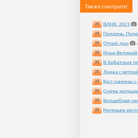
Также смотрите:
ВДНХ, 2023
25
Полдень. Пол
25
Отчий дом
25
—
Илья Великий
25
В Арбатских п
25
Лодка с ветло
25
Куст малины с
25
Смена жильцо
25
Волшебная си
25
Интерьер рест
25