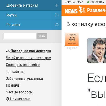
КОРОНАВИРУС
НОВОСТИ
Добавить материал
Развлеч
Метки
В копилку аф
Регионы
отметили
44
человека
в архиве
Последние комментарии
Читайте новости в телеграм
Сообщить об ошибке
Топ сайтов
Забаненные участники
Правила
Частые вопросы
Ночная тема