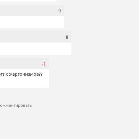
0
0
-1
т этих жаргонизмов??
 комментировать