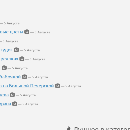
— 5 Августа
евые цветы
— 5 Августа
 5 Августа
 гудит
— 5 Августа
ереулках
— 5 Августа
й
— 5 Августа
 бабочкой
— 5 Августа
в на Большой Печерской
— 5 Августа
нева
— 5 Августа
орана
— 5 Августа
Лучшее в катего