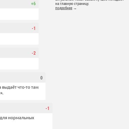
+6
на главную страницу.
подробнее
→
-1
-2
0
 выдаёт что-то там
».
-1
 для нормальных