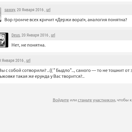
saxxxy
, 20 Января 2016 ,
url
Вор громче всех кричит «Держи вора!», аналогия понятна?
Deus
, 20 Января 2016 ,
url
Нет, не понятна.
20 Января 2016 ,
url
Вы с собой сотворили? ..(( " Быдло".., самого — то не тошнит о
тыковке такая же ерунда у Вас творится?..
Войдите
или
станьте участником
, чтобы