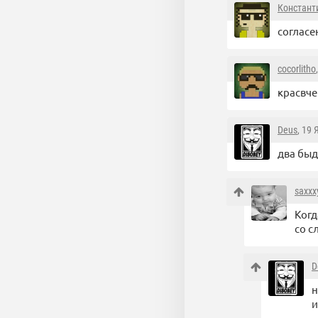
Констант
согласе
cocorlitho
красвче
Deus
, 19
два быд
saxxx
Когд
со с
D
н
и