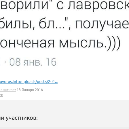
ovorus.info/uploads/posts/201...
iansummer
18 Января 2016
ев
и участников: