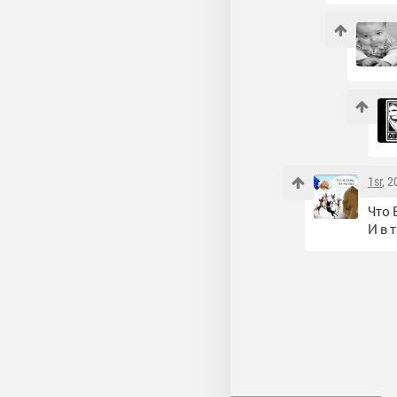
1sr
, 
Что 
И в 