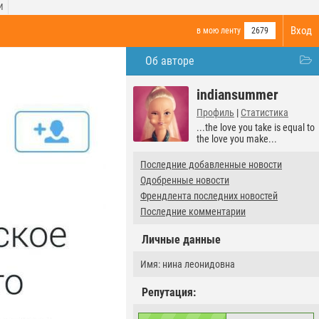
И
Вход
в мою ленту
2679
Об авторе
indiansummer
Профиль
|
Статистика
...the love you take is equal to
the love you make...
Последние добавленные новости
Одобренные новости
Френдлента последних новостей
Последние комментарии
Личные данные
Имя: нина леонидовна
Репутация: