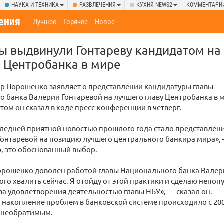
НАУКА И ТЕХНИКА
РАЗВЛЕЧЕНИЯ
КУХНЯ NEWS2
КОММЕНТАРИ
ения
Лучшее
Горячее
Новое
 выдвинули Гонтареву кандидатом на
 Центробанка в мире
р Порошенко заявляет о представлении кандидатуры главы
 банка Валерии Гонтаревой на лучшего главу Центробанка в 
этом он сказал в ходе пресс-конференции в четверг.
ледней приятной новостью прошлого года стало представлен
онтаревой на позицию лучшего центрального банкира мира», 
, это обоснованный выбор.
орошенко доволен работой главы Национального банка Валер
кого хвалить сейчас. Я отойду от этой практики и сделаю непо
ва удовлетворения деятельностью главы НБУ», — сказал он.
, накопление проблем в банковской системе происходило с 200
 необратимым.