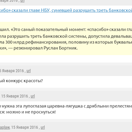
нваря 2016 ,
url
сибо» сказали главе НБУ, сумевшей разрушить треть банковско
шил. «Это самый показательный момент: «спасибо» сказали гл
ела разрушить треть банковской системы, допустила девальва
ла 300 млрд рефинансирования, половину из которых букваль
ки», — резюмировал Руслан Бортник.
15 Января 2016 ,
url
ый конкурс красоты?
, 15 Января 2016 ,
url
 нужна эта лупоглазая царевна-лягушка с дряблыми прелестями
ся: можно и не проснуться!
aplaw
, 15 Января 2016 ,
url