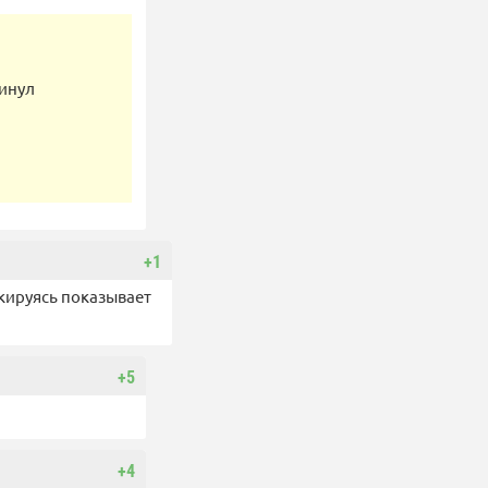
кинул
+1
скируясь показывает
+5
+4