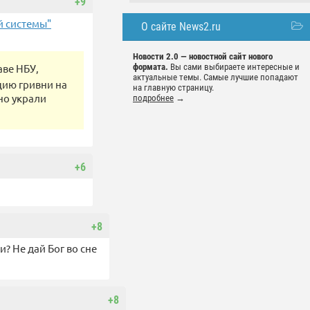
+9
й системы"
О сайте News2.ru
Новости 2.0 — новостной сайт нового
аве НБУ,
формата.
Вы сами выбираете интересные и
актуальные темы. Самые лучшие попадают
цию гривни на
на главную страницу.
но украли
подробнее
→
+6
+8
? Не дай Бог во сне
+8