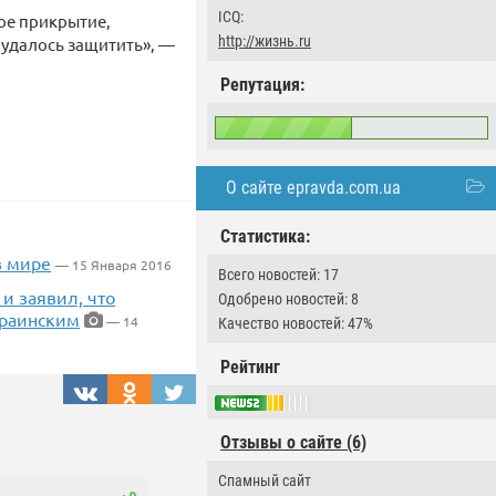
ICQ:
ое прикрытие,
http://жизнь.ru
 удалось защитить», —
Репутация:
О сайте epravda.com.ua
Статистика:
в мире
— 15 Января 2016
Всего новостей: 17
и заявил, что
Одобрено новостей: 8
краинским
— 14
Качество новостей: 47%
Рейтинг
Отзывы о сайте (6)
Спамный сайт