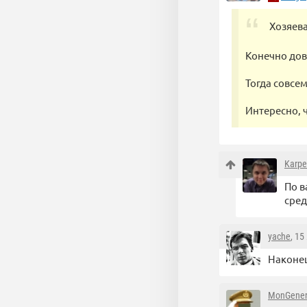
Хозяева
Конечно дов
Тогда совсе
Интересно, ч
Karpe
По в
сре
yache
, 15
Наконец
MonGener