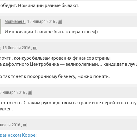
обедит. Номинации разные бывают.
MonGeneral
, 15 Января 2016 ,
url
И инновации. Главное быть толерантным))
r
, 15 Января 2016 ,
url
 почти, конкурс бальзамирования финансов страны.
а дефолтного Центробанка — великолепный… кандидат в лу
о так тянет к похоронному бизнесу, можно понять.
15 Января 2016 ,
url
что-то есть. С таким руководством в стране и не перейти на нат
нужен.
Января 2016 ,
url
краинском Корре: