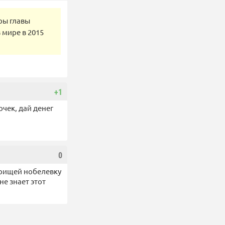
ры главы
 мире в 2015
+1
очек, дай денег
0
варищей нобелевку
не знает этот