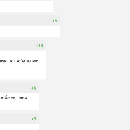
+5
+10
чшую погребальную
+6
уробмен, явно
+9