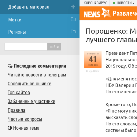
КОРОНАВИРУС
НОВОСТИ
Добавить материал
Развлеч
Метки
Порошенко: Мы
Регионы
лучшего главы
Президент Пет
отметили
41
Национального
2015 году. Об 
Последние комментарии
человек
в архиве
Читайте новости в телеграм
«Для меня пос
Сообщить об ошибке
НБУ Валерии Г
По его мнению
Топ сайтов
Забаненные участники
Кроме того, П
Правила
«Я не могу ни
высказать сло
Частые вопросы
По его словам
Ночная тема
системы было