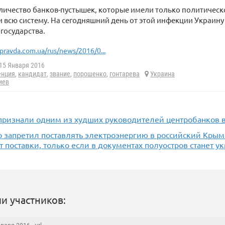
личество банков-пустышек, которые имели только политическ
всю систему. На сегодняшний день от этой инфекции Украину
 государства.
pravda.com.ua/rus/news/2016/0...
15 Января 2016
енция
,
кандидат
,
звание
,
порошенко
,
гонтарева
Украина
иев
 признали одним из худших руководителей центробанков 
 запретил поставлять электроэнергию в российский Крым 
 поставки, только если в документах полуостров станет у
и участников: