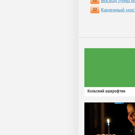
Восход луны н
22
Каменный мос
22
Кольский ашкрофтин