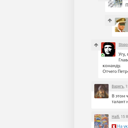
П
Stopo
Угу,
Глав
команду.
Отчего Петр
Варягъ
, 
В этом 
талант 
Haifi
, 15 
На у