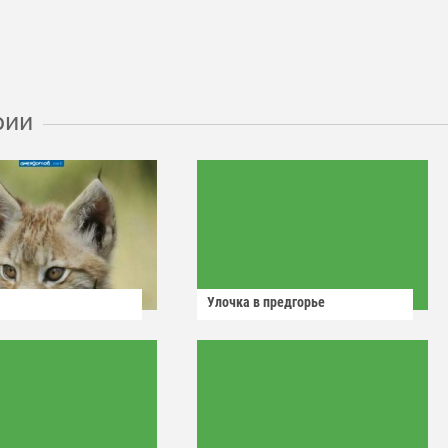
рии
Улочка в предгорье