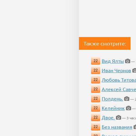
Также смотрите:
Вид Ялты
22
— 2
Иван Чернов
22
Любовь Титов
22
Алексей Савч
22
Полдень.
22
— 2
Келейник
22
— 
Двое.
22
— 3 час
Без названия
22