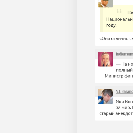
Пр
Национально
году.
«Она отлично с
indiansu
— На но
полный
— Министр фина
V.I.Baran
Яки Вы 
за мир.
старый анекдот