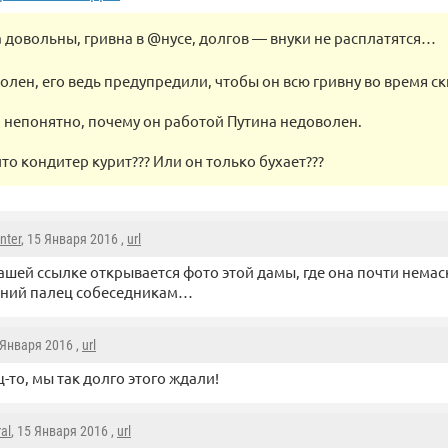
 довольны, гривна в @нусе, долгов — внуки не расплатятся…
олен, его ведь предупредили, чтобы он всю гривну во время с
м непонятно, почему он работой Путина недоволен.
то кондитер курит??? Или он только бухает???
nter
, 15 Января 2016 ,
url
ашей ссылке открывается фото этой дамы, где она почти нема
дний палец собеседникам…
 Января 2016 ,
url
-то, мы так долго этого ждали!
al
, 15 Января 2016 ,
url