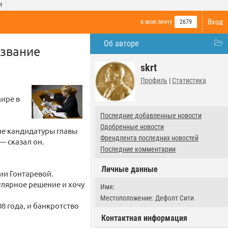
И
Вход
в мою ленту
2679
Об авторе
 звание
skrt
Профиль
|
Статистика
мире в
Последние добавленные новости
Одобренные новости
ие кандидатуры главы
Френдлента последних новостей
— сказал он.
Последние комментарии
Личные данные
ии Гонтаревой.
пулярное решение и хочу
Имя:
Местоположение: Дефолт Сити
8 года, и банкротство
Контактная информация