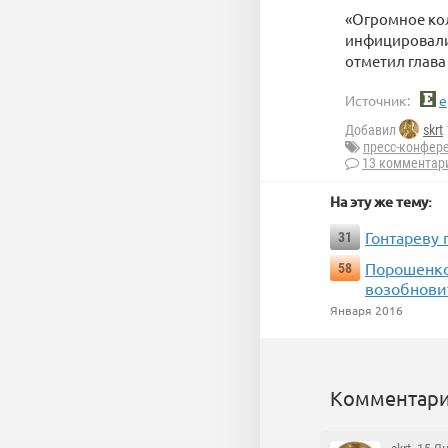
«Огромное ко
инфицировали 
отметил глава
Источник:
e
Добавил
skrt
пресс-конфер
13 комментар
На эту же тему:
Гонтареву
31
Порошенко
58
возобновит
Января 2016
Комментари