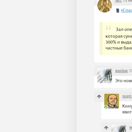
skrt
, 15 Я
«Спа
Зал опе
которая сум
300% и выда
частные бан
waplaw
, 
Это нов
suare
Кому
явит
w