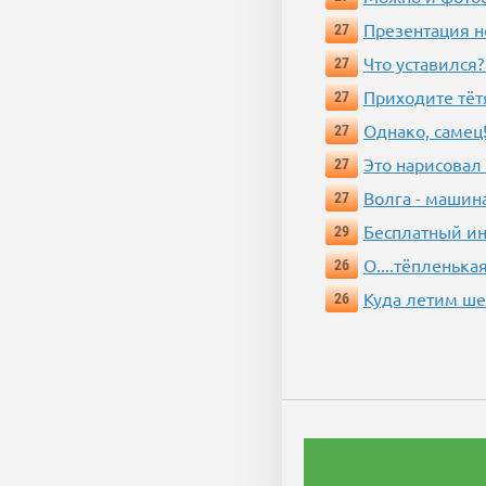
Презентация 
27
Что уставился?
27
Приходите тёт
27
Однако, самец!
27
Это нарисовал
27
Волга - машин
27
Бесплатный ин
29
О....тёпленькая
26
Куда летим ш
26