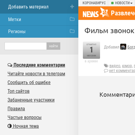
КОРОНАВИРУС
НОВОСТИ
Добавить материал
Развлеч
Метки
Фильм звонок 
Регионы
отметил
Добавил
Бог
1
человек
в архиве
Последние комментарии
видео
,
юмор
,
нет коммента
Читайте новости в телеграм
Сообщить об ошибке
Топ сайтов
Комментари
Забаненные участники
Правила
Частые вопросы
Ночная тема