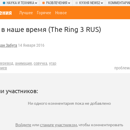
НАУКА И ТЕХНИКА
РАЗВЛЕЧЕНИЯ
КУХНЯ NEWS2
КОММЕНТАРИ
ения
Лучшее
Горячее
Новое
в наше время (The Ring 3 RUS)
дан Забуга
14 Января 2016
перевод
,
анимация
,
озвучка
,
угар
риев
проблема
и участников:
Ни одного комментария пока не добавлено
Войдите
или
станьте участником
, чтобы комментировать