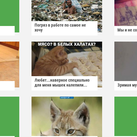
Погряз в работе по самое не
хочу
Мы и не с
Любят...наверное специально
для меня мышек налепили...
Зримая м