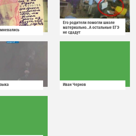
Его родители помогли школе
материально..А остальные ЕГЭ
омневались
не сдадут
узыка
Иван Чернов