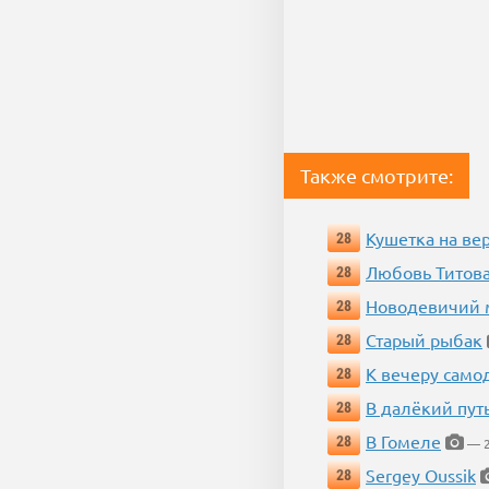
Также смотрите:
Кушетка на ве
28
Любовь Титова
28
Новодевичий м
28
Старый рыбак
28
К вечеру само
28
В далёкий пут
28
В Гомеле
28
— 2
Sergey Oussik
28