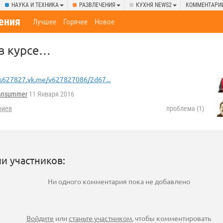
НАУКА И ТЕХНИКА
РАЗВЛЕЧЕНИЯ
КУХНЯ NEWS2
КОММЕНТАРИ
ения
Лучшее
Горячее
Новое
 в курсе…
s627827.vk.me/v627827086/2d67...
iansummer
11 Января 2016
риев
проблема (1)
и участников:
Ни одного комментария пока не добавлено
Войдите
или
станьте участником
, чтобы комментировать