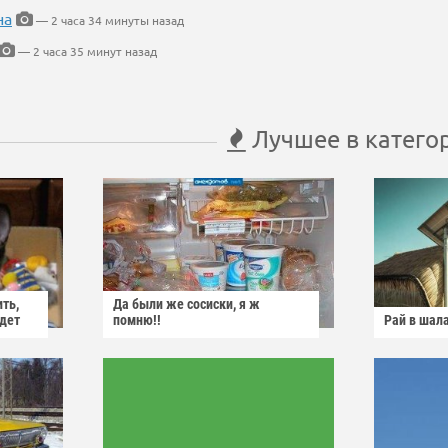
на
— 2 часа 34 минуты назад
— 2 часа 35 минут назад
Лучшее в катего
ить,
Да были же сосиски, я ж
йдет
помню!!
Рай в шал