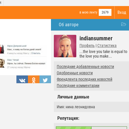
И
Вход
в мою ленту
2679
Об авторе
indiansummer
Профиль
|
Статистика
...the love you take is equal to
the love you make...
Последние добавленные новости
Одобренные новости
Френдлента последних новостей
Последние комментарии
Личные данные
Имя: нина леонидовна
Репутация: