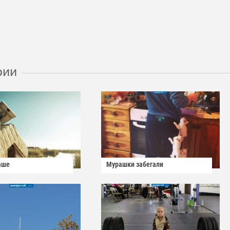
рии
аше
Мурашки забегали