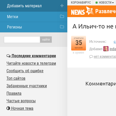
КОРОНАВИРУС
НОВОСТИ
Добавить материал
Развлеч
Метки
А Ильич-то не
Регионы
отметили
35
Источник:
c
человек
Добавил
ind
в архиве
Последние комментарии
нет коммента
Читайте новости в телеграм
Сообщить об ошибке
Топ сайтов
Комментари
Забаненные участники
Правила
Частые вопросы
Ночная тема