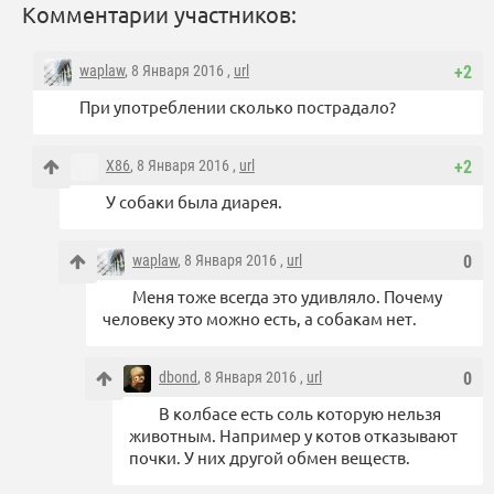
Комментарии участников:
waplaw
, 8 Января 2016 ,
url
+2
При употреблении сколько пострадало?
X86
, 8 Января 2016 ,
url
+2
У собаки была диарея.
waplaw
, 8 Января 2016 ,
url
0
Меня тоже всегда это удивляло. Почему
человеку это можно есть, а собакам нет.
dbond
, 8 Января 2016 ,
url
0
В колбасе есть соль которую нельзя
животным. Например у котов отказывают
почки. У них другой обмен веществ.