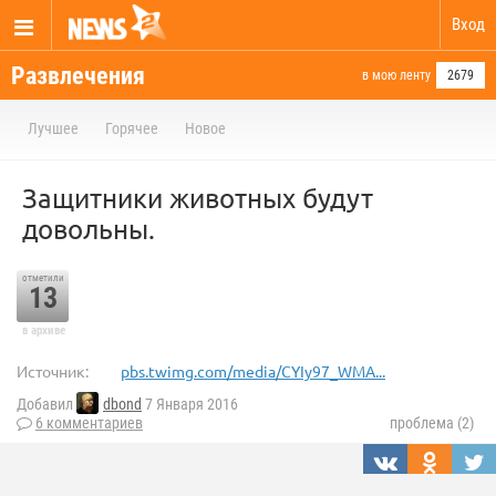
Вход
Развлечения
в мою ленту
2679
Лучшее
Горячее
Новое
Защитники животных будут
довольны.
отметили
13
в архиве
Источник:
pbs.twimg.com/media/CYIy97_WMA...
Добавил
dbond
7 Января 2016
6 комментариев
проблема (2)