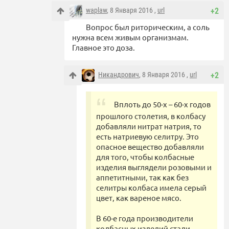
waplaw
, 8 Января 2016 ,
url
+2
Вопрос был риторическим, а соль
нужна всем живым организмам.
Главное это доза.
Никандрович
, 8 Января 2016 ,
url
+2
Вплоть до 50-х – 60-х годов
прошлого столетия, в колбасу
добавляли нитрат натрия, то
есть натриевую селитру. Это
опасное вещество добавляли
для того, чтобы колбасные
изделия выглядели розовыми и
аппетитными, так как без
селитры колбаса имела серый
цвет, как вареное мясо.
В 60-е года производители
колбасных изделий стали