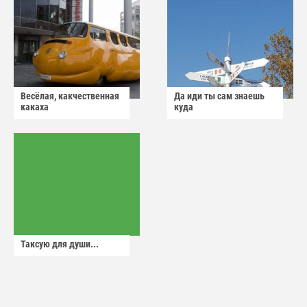
Весёлая, какчественная
Да иди ты сам знаешь
какаха
куда
Таксую для души...