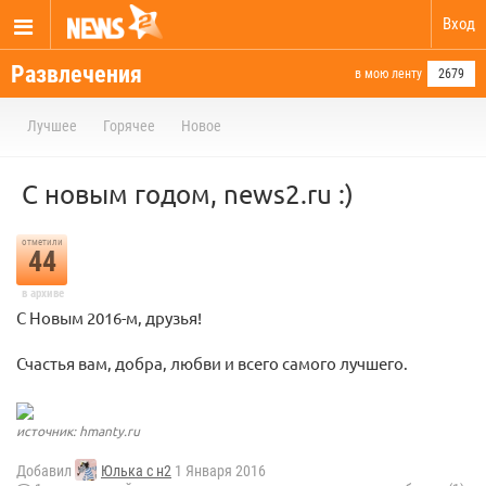
Вход
Развлечения
в мою ленту
2679
Лучшее
Горячее
Новое
С новым годом, news2.ru :)
отметили
44
в архиве
С Новым 2016-м, друзья!
Счастья вам, добра, любви и всего самого лучшего.
источник: hmanty.ru
Добавил
Юлька с н2
1 Января 2016