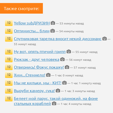
Также смотрите:
Yellow subДРИЗИН
12
— 53 минуты назад
Оптимисты... блин
12
— 54 минуты назад
Спутниковая тарелка вносит некий диссонанс
12
—
55 минут назад
Ну вот, опять птичий грипп
12
— 55 минут назад
Рюкзак - друг человека
12
— 56 минут назад
Отвернись! Фокус покажу!
12
— 57 минут назад
Хмм...Стемнело!
12
— 1 час 0 минут назад
Мы не кильки, мы - КИТ!
12
— 1 час 1 минуту назад
Выруби камеру, сука!
12
— 1 час 3 минуты назад
Белеет мой парус, такой одинокий, на фоне
12
стальных кораблей
— 1 час 4 минуты назад