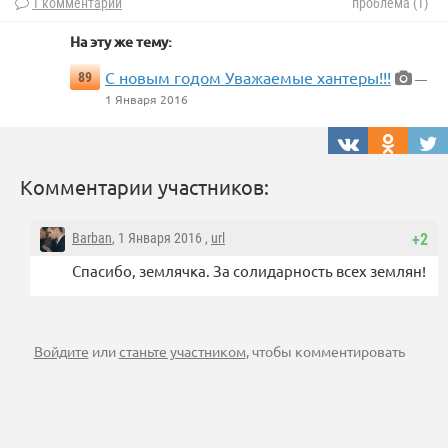
1 комментарий
проблема (1)
На эту же тему:
С новым годом Уважаемые хантеры!!!
89
—
1 Января 2016
Комментарии участников:
Barban
, 1 Января 2016 ,
url
+2
Спасибо, землячка. За солидарность всех землян!
Войдите
или
станьте участником
, чтобы комментировать