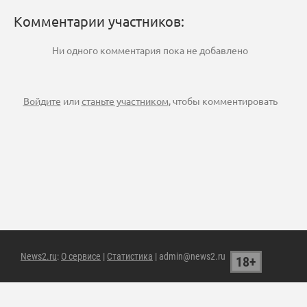
Комментарии участников:
Ни одного комментария пока не добавлено
Войдите
или
станьте участником
, чтобы комментировать
News2.ru
:
О сервисе
|
Статистика
| admin@news2.ru
18+