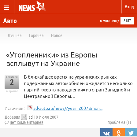
Вход
Авто
в мою ленту
3157
Лучшее
Горячее
Новое
«Утопленники» из Европы
всплывут на Украине
В ближайшее время на украинских рынках
отметили
2
подержанных автомобилей ожидается несколько
партий «жертв наводнения» из стран Западной и
в архиве
Центральной Европы…
Источник:
ad-auto.ru/news/?year=2007&mon...
Добавил
ad
18 Июля 2007
нет комментариев
проблема (1)