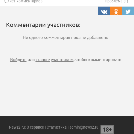
нет комментариев
проблема (1)
Комментарии участников:
Ни одного комментария пока не добавлено
Войдите
или
станьте участником
, чтобы комментировать
News2.ru
:
О сервисе
|
Статистика
| admin@news2.ru
18+