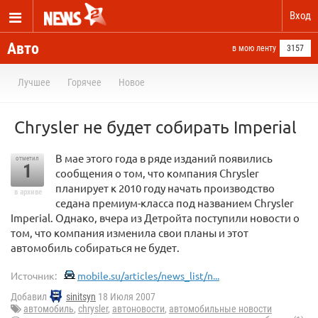
Вход
Авто
в мою ленту
3157
Лучшее
Горячее
Новое
Chrysler не будет собирать Imperial
В мае этого года в ряде изданий появились
отметил
1
сообщения о том, что компания Chrysler
планирует к 2010 году начать производство
в архиве
седана премиум-класса под названием Chrysler
Imperial. Однако, вчера из Детройта поступили новости о
том, что компания изменила свои планы и этот
автомобиль собираться не будет.
Источник:
mobile.su/articles/news_list/n...
Добавил
sinitsyn
18 Июля 2007
автомобиль
,
chrysler
,
автоновости
,
автомобильные новости