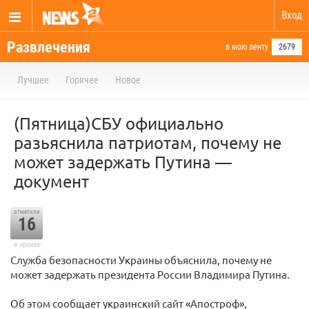
Вход
Развлечения
в мою ленту
2679
Лучшее
Горячее
Новое
(Пятница)СБУ официально
разьяснила патриотам, почему не
может задержать Путина —
документ
отметили
16
в архиве
Служба безопасности Украины объяснила, почему не
может задержать президента России Владимира Путина.
Об этом сообщает украинский сайт «Апостроф»,