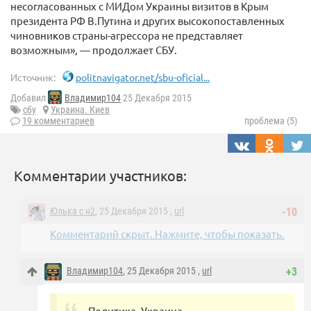
несогласованных с МИДом Украины визитов в Крым
президента РФ В.Путина и других высокопоставленных
чиновников страны-агрессора не представляет
возможным», — продолжает СБУ.
Источник:
politnavigator.net/sbu-oficial...
Добавил
Владимир104
25 Декабря 2015
сбу
Украина. Киев
19 комментариев
проблема (5)
Комментарии участников:
Юлька с н2
, 25 Декабря 2015 ,
url
-10
Комментарий скрыт. Нажмите, чтобы показать.
Владимир104
, 25 Декабря 2015 ,
url
+3
Политика, Украина