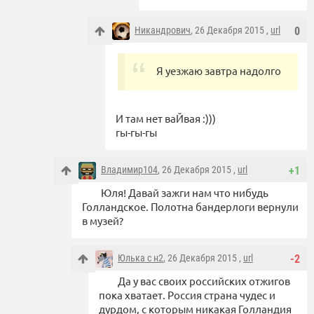
Никандрович
, 26 Декабря 2015 ,
url
0
Я уезжаю завтра надолго
И там нет ваЙвая :)))
гы-гы-гы
Владимир104
, 26 Декабря 2015 ,
url
+1
Юля! Давай зажги нам что нибудь
Голландское. Полотна бандерлоги вернули
в музей?
Юлька с н2
, 26 Декабря 2015 ,
url
-2
Да у вас своих российских отжигов
пока хватает. Россия страна чудес и
дурдом, с которым никакая Голландия