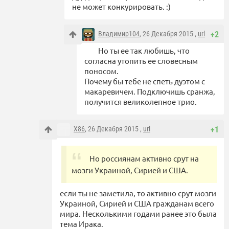
не может конкурировать. :)
Владимир104
, 26 Декабря 2015 ,
url
+2
Но ты ее так любишь, что
согласна утопить ее словесным
поносом.
Почему бы тебе не спеть дуэтом с
макаревичем. Подключишь сранжа,
получится великолепное трио.
X86
, 26 Декабря 2015 ,
url
+1
Но россиянам активно срут на
мозги Украиной, Сирией и США.
если ты не заметила, то активно срут мозги
Украиной, Сирией и США гражданам всего
мира. Несколькими годами ранее это была
тема Ирака.