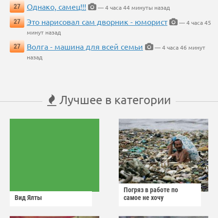
Однако, самец!!!
27
— 4 часа 44 минуты назад
Это нарисовал сам дворник - юморист
27
— 4 часа 45
минут назад
Волга - машина для всей семьи
27
— 4 часа 46 минут
назад
Лучшее в категории
Погряз в работе по
Вид Ялты
самое не хочу