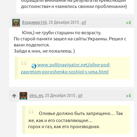
достоинства» и «занялись своими проблемами»)
Владимир104
, 25 Декабря 2015 ,
url
+4
Юля,) не груби старшим по возрасту.
По старой памяти зашел на сайты Украины. Решил с
вами поделится.
Зайди к ним, не пожалееш. )
www.politnavigator.net/olive-pod-
zapretom-poroshenko-soshjol-s-uma.html
oleg_ws
, 25 Декабря 2015 ,
url
+4
Оливье должно быть запрещено… Так
же, как и его составляющие…
горох и газ, как его производная.