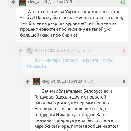
oleg_ws
, 25 Декабря 2015 ,
url
+2
А что, события на Украине должны быть под
«табу»? Почему бы и не разместить новости о ней,
тем более из разряда курьезов? Тем более что
процент новостей про Украину не такой уж
большой (как и про Сирию)
Юлька с н2
, 26 Декабря 2015 ,
url
-6
Комментарий скрыт. Нажмите, чтобы
показать.
oleg_ws
, 26 Декабря 2015 ,
url
0
Зачем обязательно Белоруссию и
Гондурас? Здесь и других новостей
навалом, кроме уже перечисленных.
Например — исчезновение соседа
Гондураса Никарагуа с ЯндексКарт.
Сначала Никарагуа у них был остров в
Карибском море, потом вообще на этом