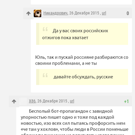
Никандрович
, 26 Декабря 2015 ,
url
0
Да у вас своих российских
отжигов пока хватает
Юль, так и пускай россияне разбираются со
своими проблемами, а не ты
давайте обсуждать, русские
X86
, 26 Декабря 2015 ,
url
+1
Бесполый бот-пропагандон с завидной
упорностью пишет одно и тоже под каждой
новостью, изо всех сил пытаясь профорсить мем
«че там у хохлов», чтобы люди в России поменьше
обращали внимание на результаты «революции