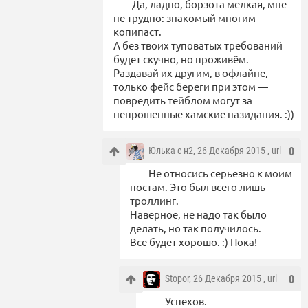
Да, ладно, борзота мелкая, мне
не трудно: знакомый многим
копипаст.
А без твоих туповатых требований
будет скучно, но проживём.
Раздавай их другим, в офлайне,
только фейс береги при этом —
повредить тейблом могут за
непрошенные хамские назидания. :))
Юлька с н2
, 26 Декабря 2015 ,
url
0
Не относись серьезно к моим
постам. Это был всего лишь
троллинг.
Наверное, не надо так было
делать, но так получилось.
Все будет хорошо. :) Пока!
Stopor
, 26 Декабря 2015 ,
url
0
Успехов.