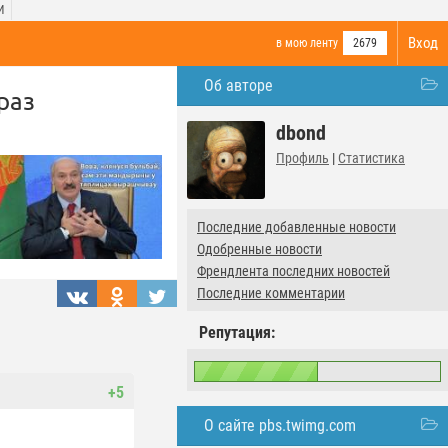
И
Вход
в мою ленту
2679
Об авторе
раз
dbond
Профиль
|
Статистика
Последние добавленные новости
Одобренные новости
Френдлента последних новостей
Последние комментарии
Репутация:
+5
О сайте pbs.twimg.com