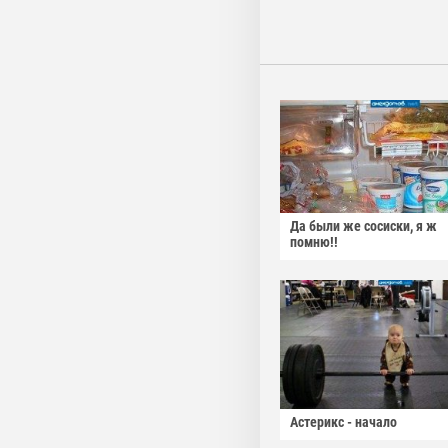
Да были же сосиски, я ж
помню!!
Астерикс - начало