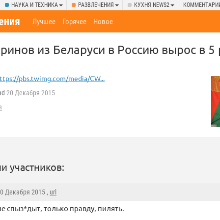
НАУКА И ТЕХНИКА
РАЗВЛЕЧЕНИЯ
КУХНЯ NEWS2
КОММЕНТАРИ
ения
Лучшее
Горячее
Новое
ринов из Беларуси в Россию вырос в 5 
ttps://pbs.twimg.com/media/CW...
nd
20 Декабря 2015
я
и участников:
20 Декабря 2015 ,
url
не спыз*дыт, только правду, пилять.