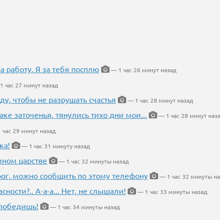
на работу. Я за тебя посплю
— 1 час 26 минут назад
1 час 27 минут назад
ду, чтобы не разрушать счастья
— 1 час 28 минут назад
аке заточенья, тянулись тихо дни мои...
— 1 час 28 минут наз
 час 29 минут назад
ка!
— 1 час 31 минуту назад
мном царстве
— 1 час 32 минуты назад
рог, можно сообщить по этому телефону
— 1 час 32 минуты н
ности?.. А-а-а... Нет, не слышали!
— 1 час 33 минуты назад
победишь!
— 1 час 34 минуты назад