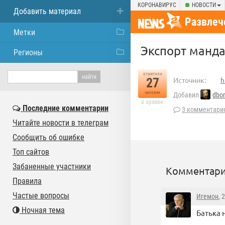
КОРОНАВИРУС
НОВОСТИ
Добавить материал
Развлеч
Метки
Экспорт манда
Регионы
отметили
27
Источник:
h
человек
Добавил
dbo
в архиве
Последние комментарии
3 комментари
Читайте новости в телеграм
Сообщить об ошибке
Топ сайтов
Забаненные участники
Комментари
Правила
Частые вопросы
Игемон
, 
Ночная тема
Батька 