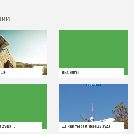
рии
аше
Вид Ялты
 души...
Да иди ты сам знаешь куда