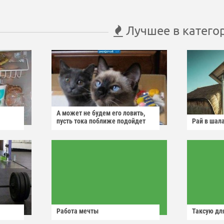
Лучшее в катего
А может не будем его ловить,
пусть тока поближе подойдет
Рай в шал
Работа мечты
Таксую для