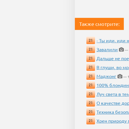
Также смотрите:
- Ты иди, иди 
21
Завалили
21
— 
Дальше не пое
21
В глуши, во мр
21
Маджонг
21
— 1
100% блондин
21
Луч света в те
21
О качестве до
21
Техника безопас
21
Хрен природу 
21