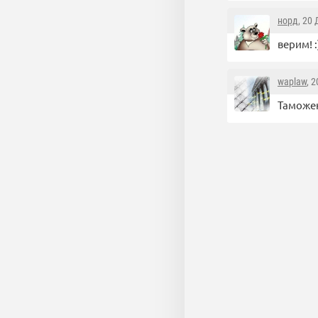
норд
, 20
верим! :
waplaw
, 
Таможе