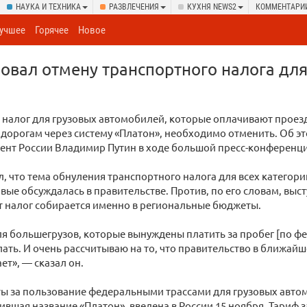
НАУКА И ТЕХНИКА
РАЗВЛЕЧЕНИЯ
КУХНЯ NEWS2
КОММЕНТАРИ
учшее
Горячее
Новое
овал отмену транспортного налога дл
налог для грузовых автомобилей, которые оплачивают проез
орогам через систему «Платон», необходимо отменить. Об э
ент России Владимир Путин в ходе большой пресс-конференц
, что тема обнуления транспортного налога для всех категор
вые обсуждалась в правительстве. Против, по его словам, выс
т налог собирается именно в региональные бюджеты.
ля большегрузов, которые вынуждены платить за пробег [по ф
лать. И очень рассчитываю на то, что правительство в ближайш
ает», — сказал он.
ты за пользование федеральными трассами для грузовых авто
чившая название «Платон», введена в России 15 ноября. Тариф з