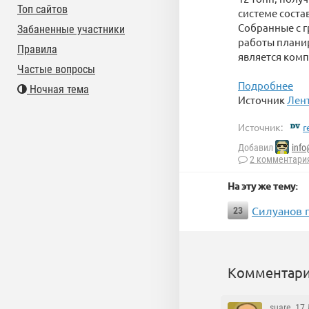
Топ сайтов
системе состав
Собранные с г
Забаненные участники
работы планир
Правила
является комп
Частые вопросы
Подробнее
Ночная тема
Источник
Лент
Источник:
r
Добавил
info
2 комментари
На эту же тему:
Силуанов 
23
Комментари
suare
, 17