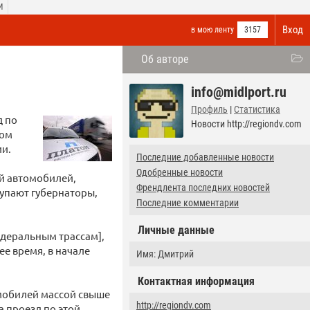
И
Вход
в мою ленту
3157
Об авторе
я
info@midlport.ru
Профиль
|
Статистика
д по
Новости http://regiondv.com
том
ии.
Последние добавленные новости
Одобренные новости
ий автомобилей,
Френдлента последних новостей
тупают губернаторы,
Последние комментарии
Личные данные
едеральным трассам],
ее время, в начале
Имя: Дмитрий
Контактная информация
мобилей массой свыше
http://regiondv.com
а проезд по этой