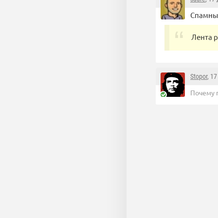
Спамный
Лента р
Stopor
, 1
Почему 