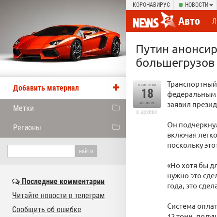
КОРОНАВИРУС
НОВОСТИ
Авто
Л
Путин анонсир
большегрузов
Транспортный 
отметили
Добавить материал
18
федеральным д
заявил презид
человек
Метки
в архиве
Он подчеркнул
Регионы
включая легко
поскольку это
«Но хотя бы д
нужно это сде
Последние комментарии
года, это сдел
Читайте новости в телеграм
Система опла
Сообщить об ошибке
12 тонн, полу