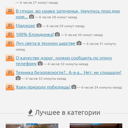
— 6 часов 27 минут назад
В глуши, во мраке заточенья, тянулись тихо дни
22
мои...
— 6 часов 28 минут назад
Маджонг
21
— 6 часов 29 минут назад
100% блондинка!
21
— 6 часов 30 минут назад
Луч света в темном царстве
21
— 6 часов 31 минуту
назад
О качестве дорог, можно сообщить по этому
21
телефону
— 6 часов 32 минуты назад
Техника безопасности?.. А-а-а... Нет, не слышали!
21
— 6 часов 33 минуты назад
Хрен природу победишь!
21
— 6 часов 34 минуты назад
Лучшее в категории