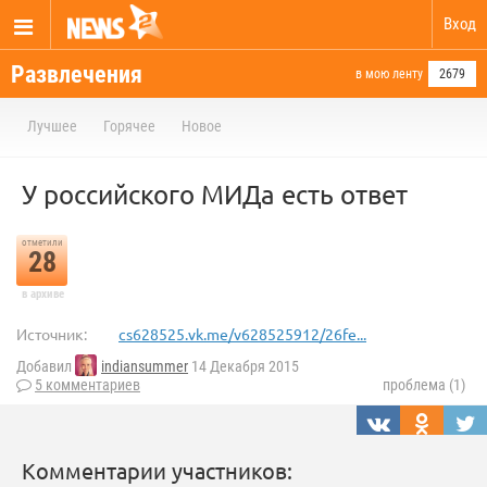
Вход
Развлечения
в мою ленту
2679
Лучшее
Горячее
Новое
У российского МИДа есть ответ
отметили
28
в архиве
Источник:
cs628525.vk.me/v628525912/26fe...
Добавил
indiansummer
14 Декабря 2015
5 комментариев
проблема (1)
Комментарии участников: