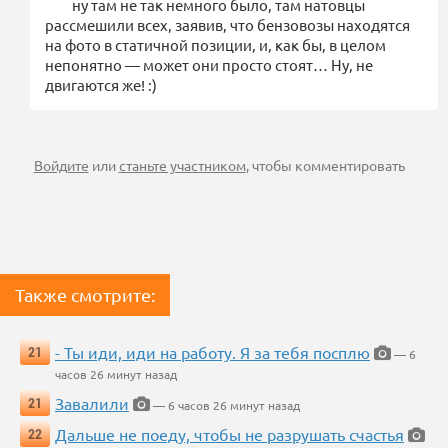
ну там не так немного было, там натовцы
рассмешили всех, заявив, что бензовозы находятся
на фото в статичной позиции, и, как бы, в целом
непонятно — может они просто стоят… Ну, не
двигаются же! :)
Войдите
или
станьте участником
, чтобы комментировать
Также смотрите:
- Ты иди, иди на работу. Я за тебя посплю
21
— 6
часов 26 минут назад
Завалили
21
— 6 часов 26 минут назад
Дальше не поеду, чтобы не разрушать счастья
22