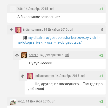
X86
, 14 Декабря 2015 ,
url
+1
А было такое заявление?
indiansummer
, 14 Декабря 2015 ,
url
0
my-disain.ru/gosdep-ssha-benzovozy-v-sirii-
na-fotografiyakh-rossii-ne-dvigayutsya/
sever7
, 14 Декабря 2015 ,
url
+2
Ну тупыеееее…
indiansummer
, 14 Декабря 2015 ,
url
+1
Не, другое, из последнего… Там где про
дебилов)
норд
, 14 Декабря 2015 ,
url
+3