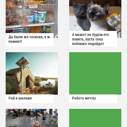
А может не будем его
Да были же сосиски, я ж
ловить, пусть тока
помню!!
поближе подойдет
Рай в шалаше
Работа мечты