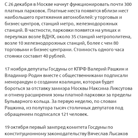
С 26 декабря в Москве начнут функционировать почти 300
платных парковок. Платные места появятся вблизи мест
наибольшего притяжения автомобилей: у торговых и
бизнес-центров, станций метро, железнодорожных
станций. В частности, парковки появятся на улицах и
переулках возле ВДНХ, около 35 станций метрополитена,
возле 10 железнодорожных станций, более с чем 80
торговыми и бизнес-центрами. Стоимость одного часа
стоянки составит 40 рублей.
17 ноября депутаты Госдумы от КПРФ Валерий Рашкин и
Владимир Родин вместе с общественниками подписали
меморандум о создании коалиции, которая будет
бороться за отставку заммэра Москвы Максима Ликсутова
и отмену расширения зоны платной парковки за пределы
Бульварного кольца. За первую неделю, по словам
Рашкина, из полутора тысяч столичных депутатов под
обращением подписался 121 человек.
19 октября первый зампред комитета Госдумы по
конституционному законодательству Вячеслав Лысаков