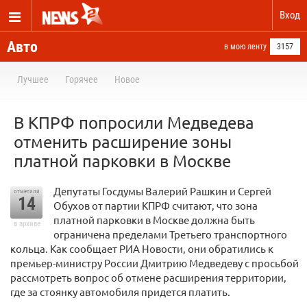
Вход
Авто
в мою ленту
3157
Лучшее
Горячее
Новое
В КПРФ попросили Медведева
отменить расширение зоны
платной парковки в Москве
Депутаты Госдумы Валерий Рашкин и Сергей
отметили
14
Обухов от партии КПРФ считают, что зона
платной парковки в Москве должна быть
в архиве
ограничена пределами Третьего транспортного
кольца. Как сообщает РИА Новости, они обратились к
премьер-министру России Дмитрию Медведеву с просьбой
рассмотреть вопрос об отмене расширения территории,
где за стоянку автомобиля придется платить.