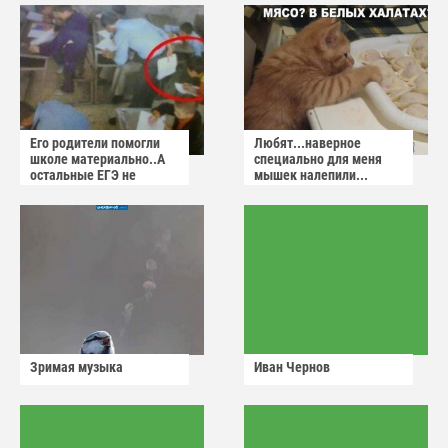
Его родители помогли
Любят...наверное
школе материально..А
специально для меня
остальные ЕГЭ не
мышек налепили...
сдадут
Зримая музыка
Иван Чернов