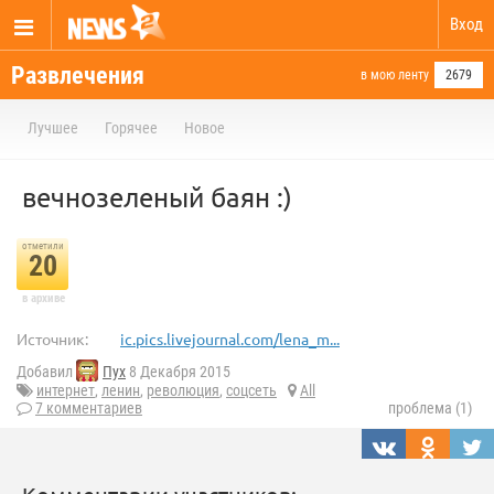
Вход
Развлечения
в мою ленту
2679
Лучшее
Горячее
Новое
вечнозеленый баян :)
отметили
20
в архиве
Источник:
ic.pics.livejournal.com/lena_m...
Добавил
Пух
8 Декабря 2015
интернет
,
ленин
,
революция
,
соцсеть
All
7 комментариев
проблема (1)