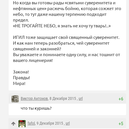
Но когда вы готовы рады «святыни суверенитета и
нефтянных цен» расжечь бойню, которая сожжет это
небо, то тут даже нашему терпению подходит
предел.
«НЕ ТРОГАЙТЕ НЕБО, я знать не хочу ту тварь!..»
ИГИЛ тоже защищает свой священный суверенитет.
И как нам теперь разобраться, чей суверенитет
священней и законней?
Вы уважаете и понимаете одну силу, и нас тошнит от
вашего лицемерия!
Закона!
Правды!
Мира!
Виктор Антонов
, 8 Декабря 2015 ,
url
+6
что ты куришь?
fafol
, 9 Декабря 2015 ,
url
+5