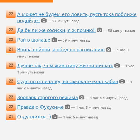
А может не будем его ловить, пусть тока поближе
22
подойдет
— 57 минут назад
Да были же сосиски, я ж помню!!
22
— 58 минут назад
Рай в шалаше
22
— 59 минут назад
Война войной, а обед по расписанию
21
— 1 час 0
минут назад
Лучше так, чем животину жизни лишать
22
— 1 час
1 минуту назад
Судя по отпечатку, на самокате ехал кабан
22
— 1
час 2 минуты назад
Зоопарк строгого режима
22
— 1 час 4 минуты назад
Правда о Фукусиме
22
— 1 час 5 минут назад
Отдуплился...)
21
— 1 час 6 минут назад