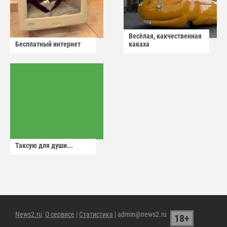
Весёлая, какчественная
Бесплатный интернет
какаха
Таксую для души...
News2.ru
:
О сервисе
|
Статистика
| admin@news2.ru
18+