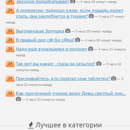
Звездой подрабатывает
24
— 3 часа 26 минут назад
А интересно- подумал ежик- если лошадь ляжет
24
спать, она захлебнется в тумане?
— 3 часа 27 минут
назад
Вьетнамская Золушка
24
— 3 часа 29 минут назад
В правый ряд с@ би с@ка!
24
— 3 часа 30 минут назад
Надо еще купальники в полоску
24
— 3 часа 31 минуту
назад
Так вот вы какие - глаза на затылке!
24
— 3 часа 32
минуты назад
Признавайтесь, кто спрятал мои таблетки?
24
— 3
часа 32 минуты назад
Как прилежный ученик вижу Девы светлый лик...
24
— 3 часа 33 минуты назад
Лучшее в категории