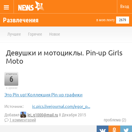
Вход
Развлечения
в мою ленту
2679
Лучшее
Горячее
Новое
Девушки и мотоциклы. Pin-up Girls
Moto
отметили
6
в архиве
Это Pin up! Коллекция Pin up графики
Источник:
ic.pics.livejournal.com/egor_p...
Добавил
lei_g1000@mail.ru
8 Декабря 2015
1 комментарий
проблема (2)