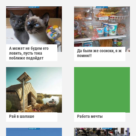
А может не будем его
Да были же сосиски, я ж
ловить, пусть тока
помню!!
поближе подойдет
Рай в шалаше
Работа мечты