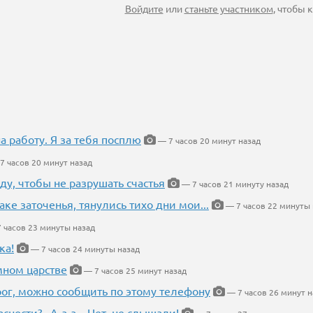
Войдите
или
станьте участником
, чтобы
на работу. Я за тебя посплю
— 7 часов 20 минут назад
7 часов 20 минут назад
ду, чтобы не разрушать счастья
— 7 часов 21 минуту назад
аке заточенья, тянулись тихо дни мои...
— 7 часов 22 минуты 
 часов 23 минуты назад
ка!
— 7 часов 24 минуты назад
мном царстве
— 7 часов 25 минут назад
рог, можно сообщить по этому телефону
— 7 часов 26 минут н
ности?.. А-а-а... Нет, не слышали!