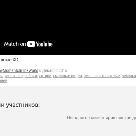
ешные XD
nyMomentsInTheWorld
6 Декабря 2015
лы
,
животные
,
собаки
,
котики
,
смешные видео
,
смешные животные
,
веселы
риев
и участников:
Ни одного комментария пока не 