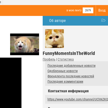
И
Вход
в мою ленту
2679
Об авторе
FunnyMomentsInTheWorld
Профиль
|
Статистика
Последние добавленные новости
Одобренные новости
Френдлента последних новостей
Последние комментарии
Контактная информация
https://www.youtube.com/channel/UChNZ