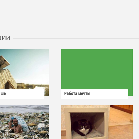
рии
аше
Работа мечты