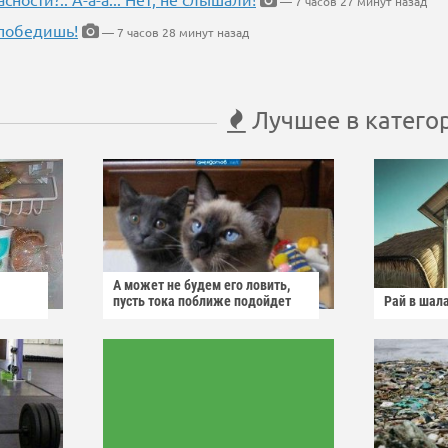
— 7 часов 27 минут назад
победишь!
— 7 часов 28 минут назад
Лучшее в катего
А может не будем его ловить,
пусть тока поближе подойдет
Рай в шал