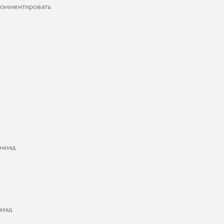
 комментировать
назад
азад