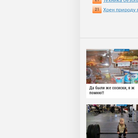
Хрен природу 
21
Да были же сосиски, я ж
помню!!