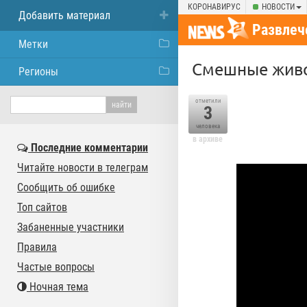
КОРОНАВИРУС
НОВОСТИ
Добавить материал
Развлеч
Метки
Смешные живо
Регионы
отметили
3
человека
в архиве
Последние комментарии
Читайте новости в телеграм
Сообщить об ошибке
Топ сайтов
Забаненные участники
Правила
Частые вопросы
Ночная тема