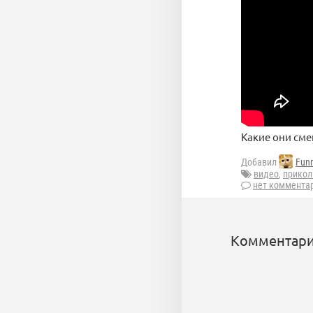
Какие они см
Добавил
Fun
видео
,
прико
нет коммента
Комментари