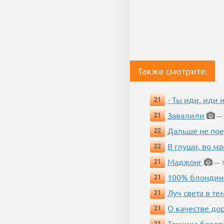
Также смотрите:
- Ты иди, иди 
21
Завалили
21
— 
Дальше не пое
22
В глуши, во мр
22
Маджонг
21
— 7
100% блондин
21
Луч света в те
21
О качестве до
21
Техника безопас
21