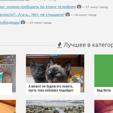
рог, можно сообщить по этому телефону
— 27 минут назад
ности?.. А-а-а... Нет, не слышали!
— 28 минут назад
победишь!
— 29 минут назад
Лучшее в катего
А может не будем его ловить,
пусть тока поближе подойдет
Вид Ялты