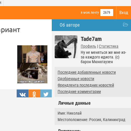
И
Вход
в мою ленту
2679
Об авторе
ариант
Tade7am
Профиль
|
Статистика
Ну не меняться же мне из-
за каждого идиота. (с)
барон Мюнхгаузен
Последние добавленные новости
Одобренные новости
Френдлента последних новостей
Последние комментарии
Личные данные
Имя: Николай
Местоположение: Россия, Калининград