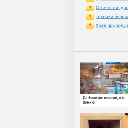
О качестве до
9
Техника безопас
9
Хрен природу 
9
Да были же сосиски, я ж
помню!!