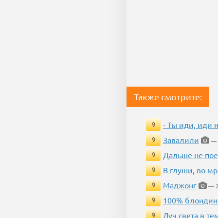
Также смотрите:
- Ты иди, иди 
9
Завалили
9
— 
Дальше не пое
9
В глуши, во мр
9
Маджонг
9
— 2
100% блондин
9
Луч света в те
9