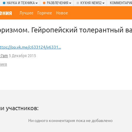
НАУКА И ТЕХНИКА
РАЗВЛЕЧЕНИЯ
КУХНЯ NEWS2
КОММЕНТАРИ
ения
Лучшее
Горячее
Новое
оризмом. Гейропейский толерантный в
ttps://pp.vk.me/c633124/v6331...
e7am
5 Декабря 2015
риев
и участников:
Ни одного комментария пока не добавлено