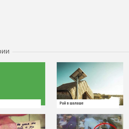
рии
Рай в шалаше