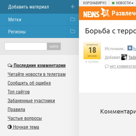
КОРОНАВИРУС
НОВОСТИ
Добавить материал
Развлеч
Метки
Борьба с терр
Регионы
отметили
18
Источник:
h
человек
Добавил
Tad
в архиве
Последние комментарии
нет коммента
Читайте новости в телеграм
Сообщить об ошибке
Топ сайтов
Забаненные участники
Правила
Комментари
Частые вопросы
Ночная тема