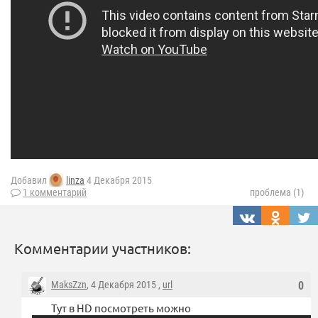
Добавил
linza
4 Декабря 2015
1 комментарий
проблема (1)
Комментарии участников:
MaksZzn
, 4 Декабря 2015 ,
url
0
Тут в HD посмотреть можно