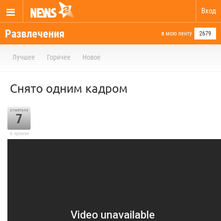
Вход
Развлечения
в мою ленту
2679
Лучшее
Горячее
Новое
Снято одним кадром
отметили
7
в архиве