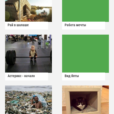
Рай в шалаше
Работа мечты
Астерикс - начало
Вид Ялты