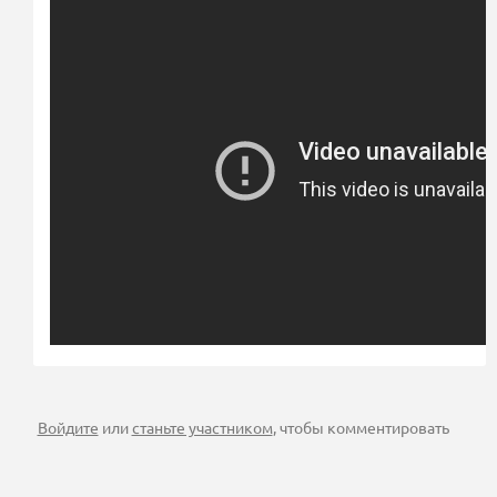
Войдите
или
станьте участником
, чтобы комментировать