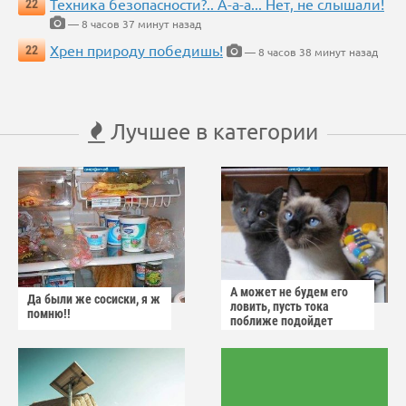
Техника безопасности?.. А-а-а... Нет, не слышали!
22
— 8 часов 37 минут назад
Хрен природу победишь!
22
— 8 часов 38 минут назад
Лучшее в категории
А может не будем его
Да были же сосиски, я ж
ловить, пусть тока
помню!!
поближе подойдет