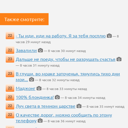
Также смотрите:
- Ты иди, иди на работу. Я за тебя посплю
22
— 8
часов 29 минут назад
Завалили
22
— 8 часов 30 минут назад
Дальше не поеду, чтобы не разрушать счастья
23
— 8 часов 31 минуту назад
В глуши, во мраке заточенья, тянулись тихо дни
23
мои...
— 8 часов 32 минуты назад
Маджонг
22
— 8 часов 33 минуты назад
100% блондинка!
22
— 8 часов 34 минуты назад
Луч света в темном царстве
22
— 8 часов 35 минут назад
О качестве дорог, можно сообщить по этому
22
телефону
— 8 часов 36 минут назад