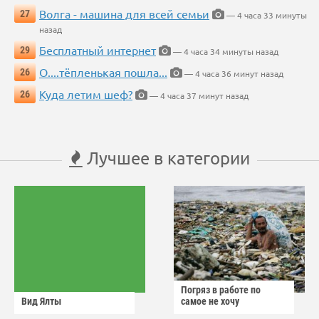
Волга - машина для всей семьи
27
— 4 часа 33 минуты
назад
Бесплатный интернет
29
— 4 часа 34 минуты назад
О....тёпленькая пошла...
26
— 4 часа 36 минут назад
Куда летим шеф?
26
— 4 часа 37 минут назад
Лучшее в категории
Погряз в работе по
Вид Ялты
самое не хочу