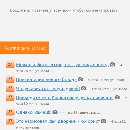
Войдите
или
станьте участником
, чтобы комментировать
Также смотрите:
Можно и фотосессию, но сгущенку вперед
27
— 4
часа 28 минут назад
Презентация нового блюда
27
— 4 часа 28 минут назад
Что уставился? Целуй, давай!
27
— 4 часа 29 минут назад
Приходите тётя Кошка нашу детку покачать!
27
— 4
часа 30 минут назад
Однако, самец!!!
27
— 4 часа 31 минуту назад
Это нарисовал сам дворник - юморист
27
— 4 часа 32
минуты назад