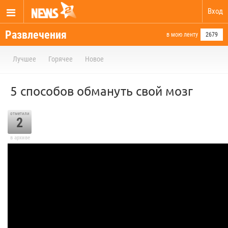
Вход
Развлечения
в мою ленту
2679
Лучшее
Горячее
Новое
5 способов обмануть свой мозг
отметили
2
в архиве