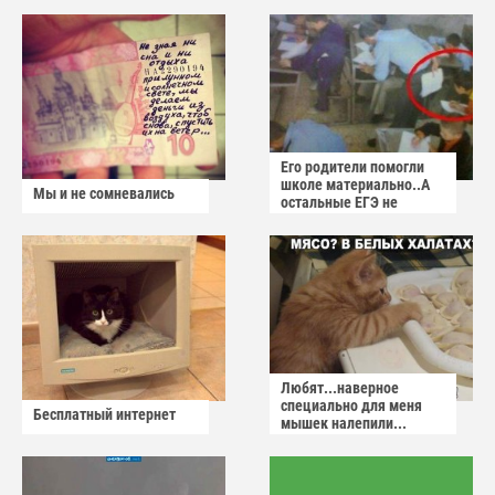
Его родители помогли
школе материально..А
Мы и не сомневались
остальные ЕГЭ не
сдадут
Любят...наверное
специально для меня
Бесплатный интернет
мышек налепили...