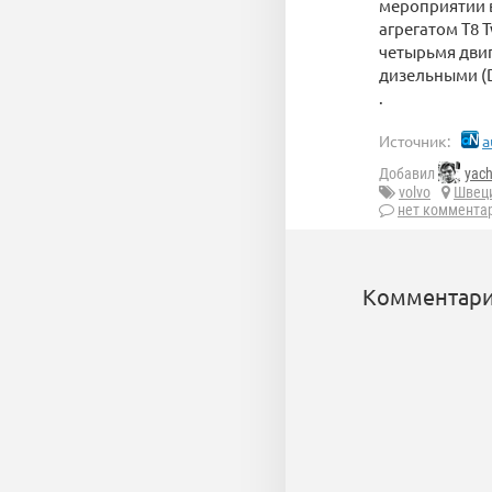
мероприятии в
агрегатом T8 
четырьмя двига
дизельными (D4 
.
Источник:
a
Добавил
yac
volvo
Швец
нет коммента
Комментари