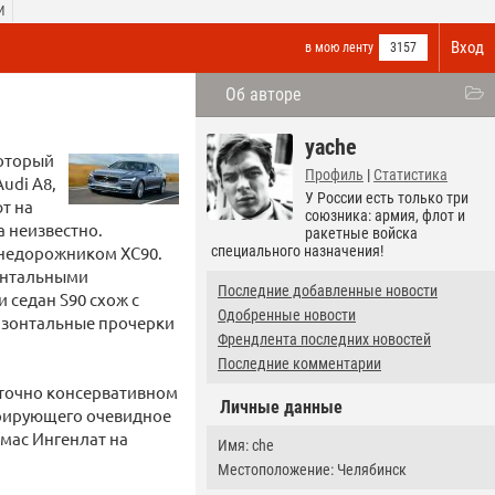
И
Вход
в мою ленту
3157
Об авторе
yache
который
Профиль
|
Статистика
udi A8,
У России есть только три
т на
союзника: армия, флот и
а неизвестно.
ракетные войска
внедорожником XC90.
специального назначения!
зонтальными
Последние добавленные новости
 седан S90 схож с
Одобренные новости
ризонтальные прочерки
Френдлента последних новостей
Последние комментарии
аточно консервативном
Личные данные
трирующего очевидное
омас Ингенлат на
Имя: che
Местоположение: Челябинск