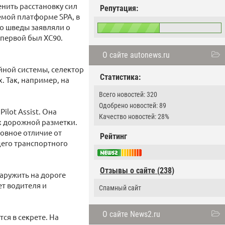
нить расстановку сил
Репутация:
емой платформе SPA, в
о шведы заявляли о
 первой был XC90.
О сайте autonews.ru
йной системы, селектор
Статистика:
. Так, например, на
Всего новостей: 320
Одобрено новостей: 89
lot Assist. Она
Качество новостей: 28%
х дорожной разметки.
новное отличие от
Рейтинг
щего транспортного
Отзывы о сайте (238)
наружить на дороге
ет водителя и
Cпамный сайт
О сайте News2.ru
ся в секрете. На