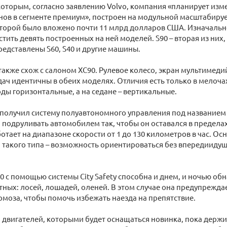
оторым, согласно заявлению Volvo, компания «планирует изме
нов в сегменте премиум», построен на модульной масштабиру
оторой было вложено почти 11 млрд долларов США. Изначальн
тить девять построенных на ней моделей. S90 – вторая из них,
редставлены S60, S40 и другие машины.
также схож с салоном XC90. Рулевое колесо, экран мультимеди
ач идентичны в обеих моделях. Отличия есть только в мелочах
ды горизонтальные, а на седане – вертикальные.
получил систему полуавтономного управления под названием Pi
 подруливать автомобилем так, чтобы он оставался в предела
аботает на диапазоне скорости от 1 до 130 километров в час. Ос
 такого типа – возможность ориентироваться без впередииду
90 с помощью системы City Safety способна и днем, и ночью об
ных: лосей, лошадей, оленей. В этом случае она предупрежда
рмоза, чтобы помочь избежать наезда на препятствие.
двигателей, которыми будет оснащаться новинка, пока держит