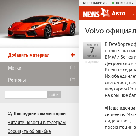
КОРОНАВИРУС
НОВОСТИ
Авто
Л
Volvo официал
В Гетеборге о
отметили
7
пришел на сме
Добавить материал
BMW 7-Series 
человек
в архиве
Детройтском м
Метки
Внешне седана
Их объединяет
Регионы
светодиодными
шоукаром Coup
на крышке ба
«Наша идея за
Последние комментарии
сегменте. Мы
лидерство», —
Читайте новости в телеграм
презентации в
Сообщить об ошибке