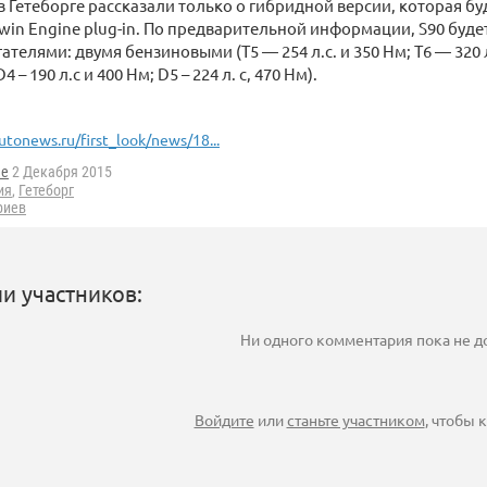
 Гетеборге рассказали только о гибридной версии, которая б
Twin Engine plug-in. По предварительной информации, S90 буде
телями: двумя бензиновыми (T5 — 254 л.с. и 350 Нм; T6 — 320 л
– 190 л.с и 400 Нм; D5 – 224 л. с, 470 Нм).
utonews.ru/first_look/news/18...
he
2 Декабря 2015
ия
,
Гетеборг
риев
и участников:
Ни одного комментария пока не 
Войдите
или
станьте участником
, чтобы