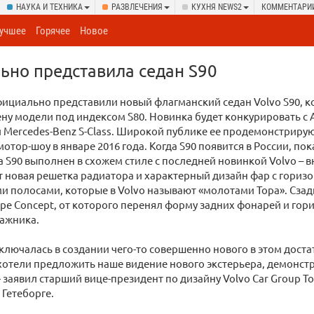
НАУКА И ТЕХНИКА
РАЗВЛЕЧЕНИЯ
КУХНЯ NEWS2
КОММЕНТАРИ
учшее
Горячее
Новое
ьно представила седан S90
фициально представили новый флагманский седан Volvo S90, 
ну модели под индексом S80. Новинка будет конкурировать с A
и Mercedes-Benz S-Class. Широкой публике ее продемонстрирую
отор-шоу в январе 2016 года. Когда S90 появится в России, пок
 S90 выполнен в схожем стиле с последней новинкой Volvo – 
 новая решетка радиатора и характерный дизайн фар с гори
 полосами, которые в Volvo называют «молотами Тора». Сзади
e Concept, от которого перенял форму задних фонарей и го
гажника.
ключалась в создании чего-то совершенно нового в этом дост
 хотели предложить наше видение нового экстерьера, демонс
 заявил старший вице-президент по дизайну Volvo Car Group Т
 Гетеборге.