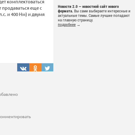
удет комплектоваться
Новости 2.0 — новостной сайт нового
т продаваться еще с
формата.
Вы сами выбираете интересные и
.с. и 400 Нм) и двумя
актуальные темы. Самые лучшие попадают
на главную страницу.
подробнее
→
добавлено
 комментировать