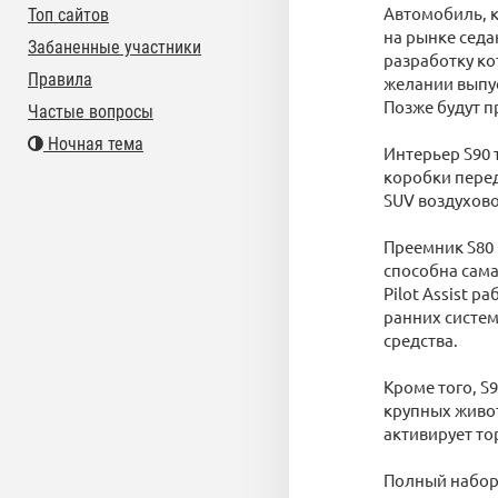
Автомобиль, к
Топ сайтов
на рынке седа
Забаненные участники
разработку к
Правила
желании выпус
Позже будут п
Частые вопросы
Ночная тема
Интерьер S90 
коробки перед
SUV воздухово
Преемник S80 
способна сама
Pilot Assist р
ранних систем
средства.
Кроме того, S
крупных живот
активирует то
Полный набор 