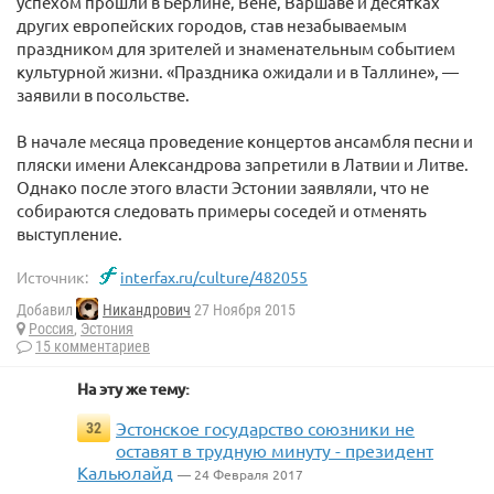
успехом прошли в Берлине, Вене, Варшаве и десятках
других европейских городов, став незабываемым
праздником для зрителей и знаменательным событием
культурной жизни. «Праздника ожидали и в Таллине», —
заявили в посольстве.
В начале месяца проведение концертов ансамбля песни и
пляски имени Александрова запретили в Латвии и Литве.
Однако после этого власти Эстонии заявляли, что не
собираются следовать примеры соседей и отменять
выступление.
Источник:
interfax.ru/culture/482055
Добавил
Никандрович
27 Ноября 2015
Россия
,
Эстония
15 комментариев
На эту же тему:
Эстонское государство союзники не
32
оставят в трудную минуту - президент
Кальюлайд
— 24 Февраля 2017