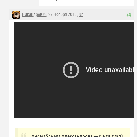
Никандрович
, 27 Ноября 2015 ,
url
+4
Ансамбль им.Александрова — Na tu svatú