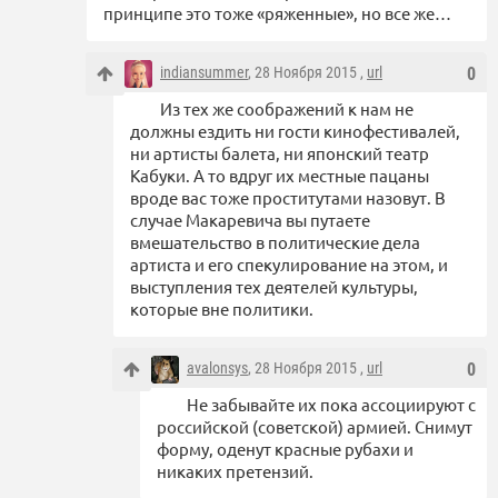
принципе это тоже «ряженные», но все же…
indiansummer
, 28 Ноября 2015 ,
url
0
Из тех же соображений к нам не
должны ездить ни гости кинофестивалей,
ни артисты балета, ни японский театр
Кабуки. А то вдруг их местные пацаны
вроде вас тоже проститутами назовут. В
случае Макаревича вы путаете
вмешательство в политические дела
артиста и его спекулирование на этом, и
выступления тех деятелей культуры,
которые вне политики.
avalonsys
, 28 Ноября 2015 ,
url
0
Не забывайте их пока ассоциируют с
российской (советской) армией. Снимут
форму, оденут красные рубахи и
никаких претензий.