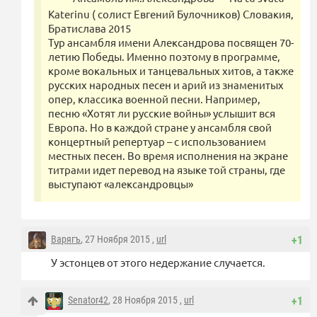
Katerinu ( солист Евгений Булочников) Словакия,
Братислава 2015
Тур ансамбля имени Александрова посвящен 70-
летию Победы. Именно поэтому в программе,
кроме вокальных и танцевальных хитов, а также
русских народных песен и арий из знаменитых
опер, классика военной песни. Например,
песню «Хотят ли русские войны» услышит вся
Европа. Но в каждой стране у ансамбля свой
концертный репертуар – с использованием
местных песен. Во время исполнения на экране
титрами идет перевод на языке той страны, где
выступают «александровцы»
Варягъ
, 27 Ноября 2015 ,
url
+1
У эстонцев от этого недержание случается.
Senator42
, 28 Ноября 2015 ,
url
+1