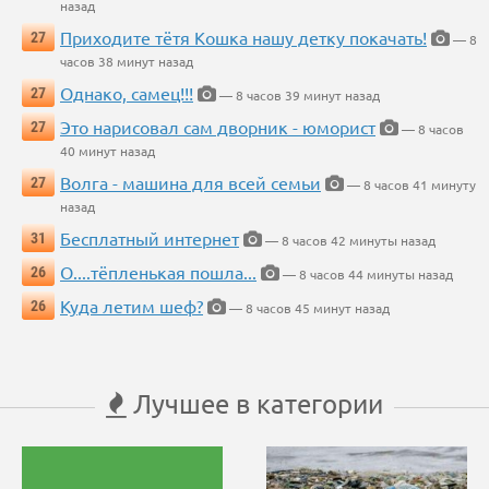
назад
Приходите тётя Кошка нашу детку покачать!
27
— 8
часов 38 минут назад
Однако, самец!!!
27
— 8 часов 39 минут назад
Это нарисовал сам дворник - юморист
27
— 8 часов
40 минут назад
Волга - машина для всей семьи
27
— 8 часов 41 минуту
назад
Бесплатный интернет
31
— 8 часов 42 минуты назад
О....тёпленькая пошла...
26
— 8 часов 44 минуты назад
Куда летим шеф?
26
— 8 часов 45 минут назад
Лучшее в категории