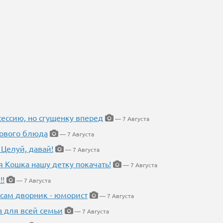
ессию, но сгущенку вперед
— 7 Августа
нового блюда
— 7 Августа
 Целуй, давай!
— 7 Августа
я Кошка нашу детку покачать!
— 7 Августа
!!
— 7 Августа
 сам дворник - юморист
— 7 Августа
а для всей семьи
— 7 Августа