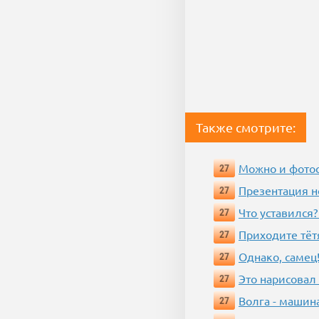
Также смотрите:
Можно и фотос
27
Презентация 
27
Что уставился?
27
Приходите тёт
27
Однако, самец!
27
Это нарисовал
27
Волга - машин
27