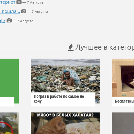
тернет
— 7 Августа
 пошла...
— 7 Августа
еф?
— 7 Августа
Лучшее в катего
Погряз в работе по самое не
хочу
Бесплатны