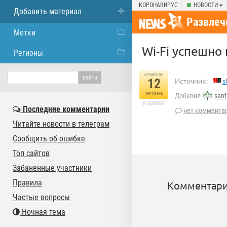
КОРОНАВИРУС
НОВОСТИ
Добавить материал
Развлеч
Метки
Wi-Fi успешно
Регионы
отметили
12
Источник:
s
человека
Добавил
sant
в архиве
Последние комментарии
нет коммента
Читайте новости в телеграм
Сообщить об ошибке
Топ сайтов
Забаненные участники
Правила
Комментари
Частые вопросы
Ночная тема