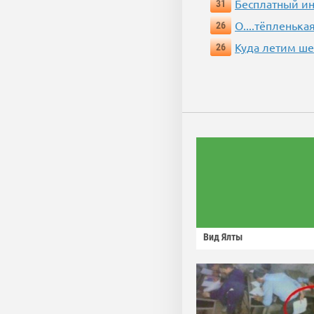
Бесплатный ин
31
О....тёпленькая
26
Куда летим ш
26
Вид Ялты