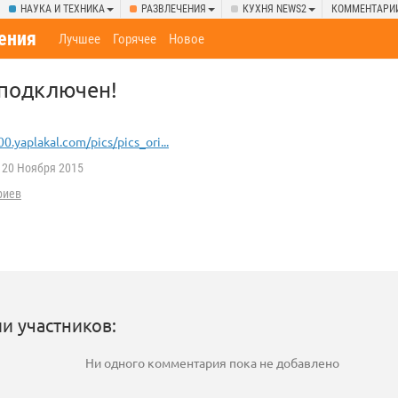
НАУКА И ТЕХНИКА
РАЗВЛЕЧЕНИЯ
КУХНЯ NEWS2
КОММЕНТАРИ
ения
Лучшее
Горячее
Новое
 подключен!
00.yaplakal.com/pics/pics_ori...
20 Ноября 2015
риев
и участников:
Ни одного комментария пока не добавлено