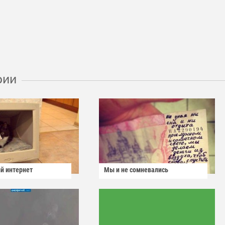
рии
й интернет
Мы и не сомневались