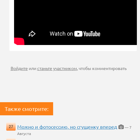
Войдите
или
станьте участником
, чтобы комментировать
Также смотрите:
Можно и фотосессию, но сгущенку вперед
27
— 7
Августа