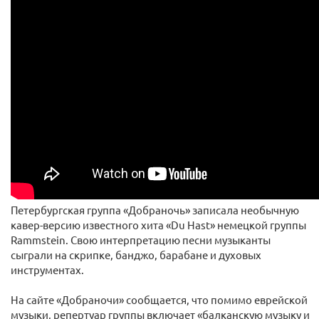
Петербургская группа «Добраночь» записала необычную
кавер-версию известного хита «Du Hast» немецкой группы
Rammstein. Свою интерпретацию песни музыканты
сыграли на скрипке, банджо, барабане и духовых
инструментах.
На сайте «Добраночи» сообщается, что помимо еврейской
музыки, репертуар группы включает «балканскую музыку и