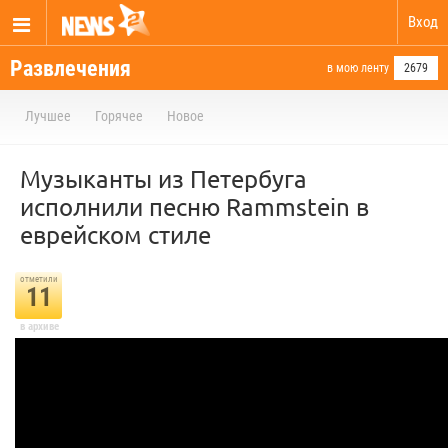
Вход
Развлечения
в мою ленту
2679
Лучшее
Горячее
Новое
Музыканты из Петербуга
исполнили песню Rammstein в
еврейском стиле
отметили
11
в архиве