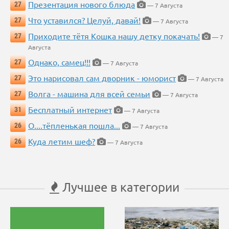
Презентация нового блюда
27
— 7 Августа
Что уставился? Целуй, давай!
27
— 7 Августа
Приходите тётя Кошка нашу детку покачать!
27
— 7
Августа
Однако, самец!!!
27
— 7 Августа
Это нарисовал сам дворник - юморист
27
— 7 Августа
Волга - машина для всей семьи
27
— 7 Августа
Бесплатный интернет
31
— 7 Августа
О....тёпленькая пошла...
26
— 7 Августа
Куда летим шеф?
26
— 7 Августа
Лучшее в категории