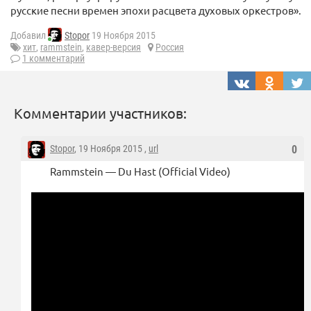
русские песни времен эпохи расцвета духовых оркестров».
Добавил
Stopor
19 Ноября 2015
хит
,
rammstein
,
кавер-версия
Россия
1 комментарий
Комментарии участников:
Stopor
, 19 Ноября 2015 ,
url
0
Rammstein — Du Hast (Official Video)