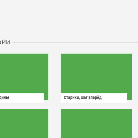
рии
одины
Старики, шаг вперёд