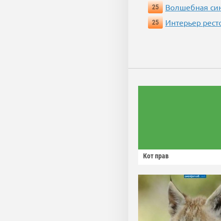
Волшебная си
25
Интерьер рест
25
Кот прав