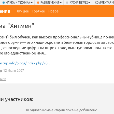
НАУКА И ТЕХНИКА
РАЗВЛЕЧЕНИЯ
КУХНЯ NEWS2
КОММЕНТАРИ
ения
Лучшее
Горячее
Новое
ма "Хитмен"
фант) был обучен, как высоко профессиональный убийца по-на
ное оружие — это хладнокровие и безмерная гордость за сво
а две последние цифры на штрих-коде, вытатуированном на его
же его единственное имя…
estup.info/blogs/index.php/20...
ge
12 Июля 2007
риев
и участников:
Ни одного комментария пока не добавлено