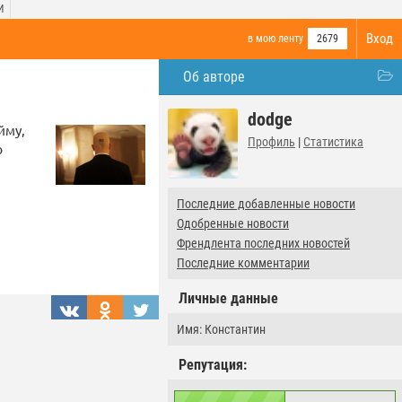
И
Вход
в мою ленту
2679
Об авторе
dodge
йму,
Профиль
|
Статистика
ю
Последние добавленные новости
Одобренные новости
Френдлента последних новостей
Последние комментарии
Личные данные
Имя: Константин
Репутация: