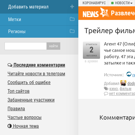
КОРОНАВИРУС
НОВОСТИ
Добавить материал
Развлеч
Метки
Трейлер филь
Регионы
Агент 47 (Оли
отметили
2
чье самое мощ
работу. 47 эт
человека
в архиве
затылке и так
Последние комментарии
Читайте новости в телеграм
Источник:
r
Сообщить об ошибке
Добавил
dod
кино
,
фильм
Топ сайтов
нет коммента
Забаненные участники
Правила
Комментари
Частые вопросы
Ночная тема