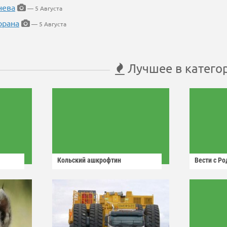
нева
— 5 Августа
орана
— 5 Августа
Лучшее в катего
Кольский ашкрофтин
Вести с Р