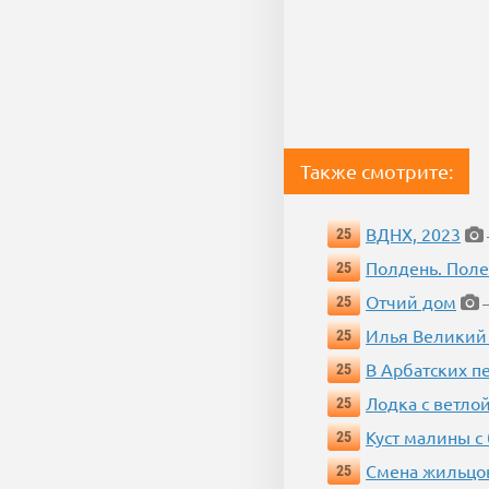
Также смотрите:
ВДНХ, 2023
25
Полдень. Пол
25
Отчий дом
25
—
Илья Великий
25
В Арбатских п
25
Лодка с ветло
25
Куст малины с
25
Смена жильцо
25