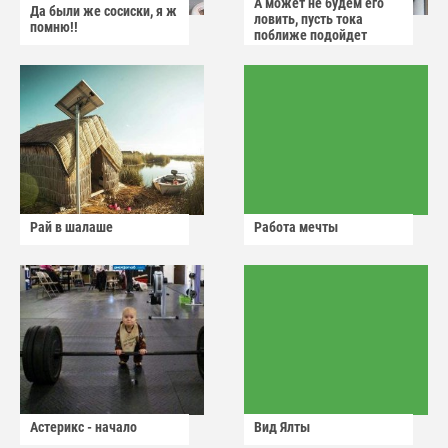
А может не будем его
Да были же сосиски, я ж
ловить, пусть тока
помню!!
поближе подойдет
Рай в шалаше
Работа мечты
Астерикс - начало
Вид Ялты