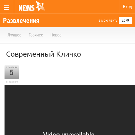
Вход
Развлечения
в мою ленту
2679
Лучшее
Горячее
Новое
Современный Кличко
отметили
5
в архиве