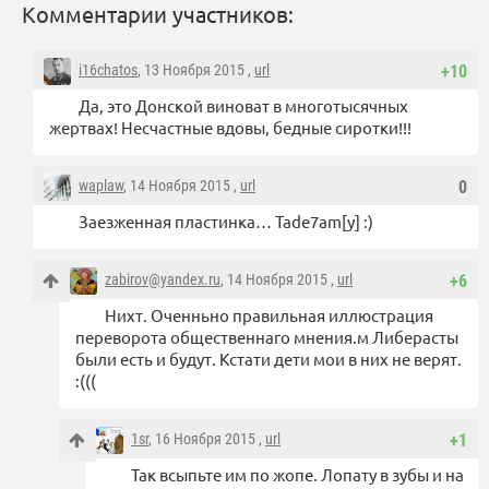
Комментарии участников:
i16chatos
, 13 Ноября 2015 ,
url
+10
Да, это Донской виноват в многотысячных
жертвах! Несчастные вдовы, бедные сиротки!!!
waplaw
, 14 Ноября 2015 ,
url
0
Заезженная пластинка… Tade7am[у] :)
zabirov@yandex.ru
, 14 Ноября 2015 ,
url
+6
Нихт. Оченньно правильная иллюстрация
переворота общественнаго мнения.м Либерасты
были есть и будут. Кстати дети мои в них не верят.
:(((
1sr
, 16 Ноября 2015 ,
url
+1
Так всыпьте им по жопе. Лопату в зубы и на