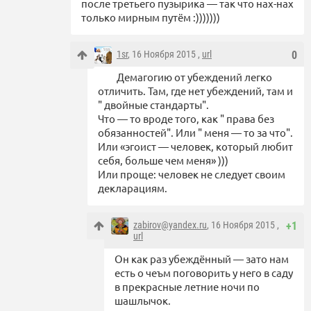
после третьего пузырика — так что нах-нах
только мирным путём :)))))))
1sr
, 16 Ноября 2015 ,
url
0
Демагогию от убеждений легко
отличить. Там, где нет убеждений, там и
" двойные стандарты".
Что — то вроде того, как " права без
обязанностей". Или " меня — то за что".
Или «эгоист — человек, который любит
себя, больше чем меня» )))
Или проще: человек не следует своим
декларациям.
zabirov@yandex.ru
, 16 Ноября 2015 ,
+1
url
Он как раз убеждённый — зато нам
есть о чеъм поговорить у него в саду
в прекрасные летние ночи по
шашлычок.