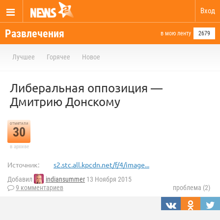
Вход
Развлечения
в мою ленту
2679
Лучшее
Горячее
Новое
Либеральная оппозиция —
Дмитрию Донскому
отметили
30
в архиве
Источник:
s2.stc.all.kpcdn.net/f/4/image...
Добавил
indiansummer
13 Ноября 2015
9 комментариев
проблема (2)