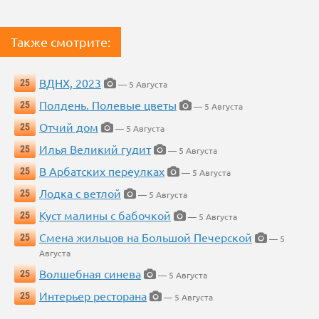
Также смотрите:
ВДНХ, 2023
25
— 5 Августа
Полдень. Полевые цветы
25
— 5 Августа
Отчий дом
25
— 5 Августа
Илья Великий гудит
25
— 5 Августа
В Арбатских переулках
25
— 5 Августа
Лодка с ветлой
25
— 5 Августа
Куст малины с бабочкой
25
— 5 Августа
Смена жильцов на Большой Печерской
25
— 5
Августа
Волшебная синева
25
— 5 Августа
Интерьер ресторана
25
— 5 Августа