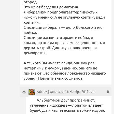
огород.
Это же от безделия демагогия.
Либерализм предполагает терпимость к
чужому мнению. А не огульную критику ради
критики.
С позиции либерала — дело Донского и его
войска.
С позиции жизни- это армия и война, и
командир всегда прав, важнее целостность и
держать строй. Диктатура плюс военная
демократия.
А те, кого Вы имеете ввиду, они как раз
нетерпимы к чужому мнению, они его не
признают. Это обычное ловкачество низшего
уровня. Примитивных софизмов.
zabirov@yandex.ru
, 16 Ноября 2015 ,
url
0
Альберт-мой друг программист,
увлечённый дождём — лопатой владеет
будь-будь и насчёт всыпать тоже не дурак