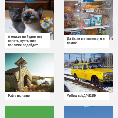
А может не будем его
Да были же сосиски, я ж
ловить, пусть тока
помню!!
поближе подойдет
Рай в шалаше
Yellow subДРИЗИН