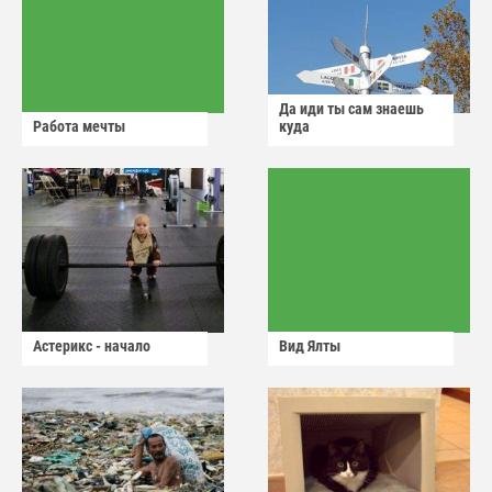
Да иди ты сам знаешь
Работа мечты
куда
Астерикс - начало
Вид Ялты