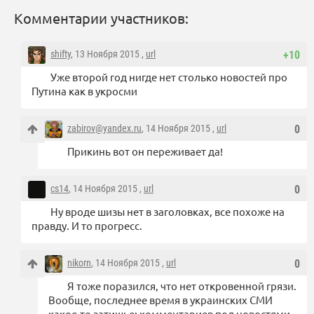
Комментарии участников:
shifty
, 13 Ноября 2015 ,
url
+10
Уже второй год нигде нет столько новостей про
Путина как в укросми
zabirov@yandex.ru
, 14 Ноября 2015 ,
url
0
Прикинь вот он переживает да!
cs14
, 14 Ноября 2015 ,
url
0
Ну вроде шизы нет в заголовках, все похоже на
правду. И то прогресс.
nikorn
, 14 Ноября 2015 ,
url
0
Я тоже поразился, что нет откровенной грязи.
Вообще, последнее время в украинских СМИ
какое-то затишье: комментариев под новостями