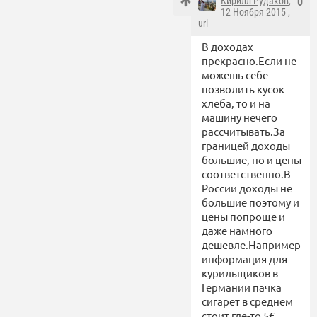
Кирилл Рудаков
,
0
12 Ноября 2015 ,
url
В доходах
прекрасно.Если не
можешь себе
позволить кусок
хлеба, то и на
машину нечего
рассчитывать.За
границей доходы
большие, но и цены
соответственно.В
России доходы не
большие поэтому и
цены попроще и
даже намного
дешевле.Например
информация для
курильщиков в
Германии пачка
сигарет в среднем
стоит где-то 5€.