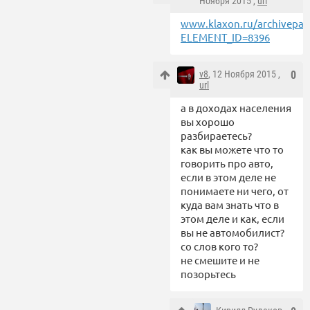
Ноября 2015 ,
url
www.klaxon.ru/archivepa
ELEMENT_ID=8396
v8
, 12 Ноября 2015 ,
0
url
а в доходах населения
вы хорошо
разбираетесь?
как вы можете что то
говорить про авто,
если в этом деле не
понимаете ни чего, от
куда вам знать что в
этом деле и как, если
вы не автомобилист?
со слов кого то?
не смешите и не
позорьтесь