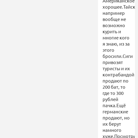
Американское
хорошее.Тайски
например
вообще не
возможно
курить и
многие кого
я знаю, из за
этого
бросили.Сиги
привозят
туристы и их
контрабандой
продают по
200 бат, то
где то 300
рублей
пачка.Ещё
германские
продают, но
их берут
намного
хуже.Посмотри