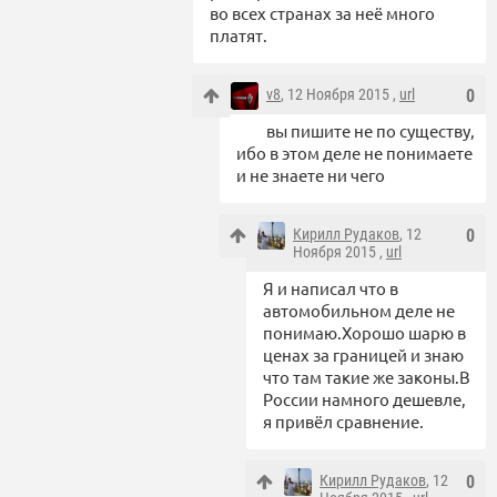
во всех странах за неё много
платят.
v8
, 12 Ноября 2015 ,
url
0
вы пишите не по существу,
ибо в этом деле не понимаете
и не знаете ни чего
Кирилл Рудаков
, 12
0
Ноября 2015 ,
url
Я и написал что в
автомобильном деле не
понимаю.Хорошо шарю в
ценах за границей и знаю
что там такие же законы.В
России намного дешевле,
я привёл сравнение.
Кирилл Рудаков
, 12
0