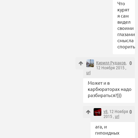
Что
курят
я сам
видел
своими
глазами.
смысла
спорить.
Кирилл Рудаков
,
0
12 Ноября 2015 ,
url
Может и в
карбюраторах надо
разбираться?)))
v8
, 12 Ноября
0
2015 ,
url
ага, и
гипоидных