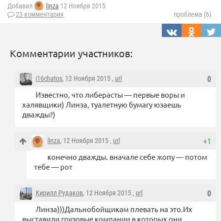
Добавил
linza
12 Ноября 2015
23 комментария
проблема (6)
Комментарии участников:
i16chatos
, 12 Ноября 2015 ,
url
0
Известно, что либерасты — первые воры и
халявщики) Линза, туалетную бумагу юзаешь
дважды?)
linza
, 12 Ноября 2015 ,
url
+1
конечно дважды. вначале себе жопу — потом
тебе — рот
Кирилл Рудаков
, 12 Ноября 2015 ,
url
0
Линза)))Дальнобойщикам плевать на это.Их
выставили грузовые компании в которых они