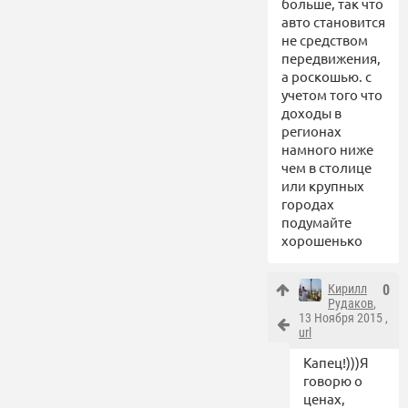
больше, так что
авто становится
не средством
передвижения,
а роскошью. с
учетом того что
доходы в
регионах
намного ниже
чем в столице
или крупных
городах
подумайте
хорошенько
Кирилл
0
Рудаков
,
13 Ноября 2015 ,
url
Капец!)))Я
говорю о
ценах,