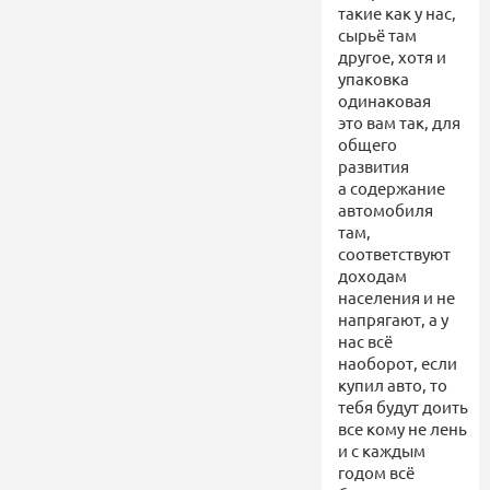
такие как у нас,
сырьё там
другое, хотя и
упаковка
одинаковая
это вам так, для
общего
развития
а содержание
автомобиля
там,
соответствуют
доходам
населения и не
напрягают, а у
нас всё
наоборот, если
купил авто, то
тебя будут доить
все кому не лень
и с каждым
годом всё