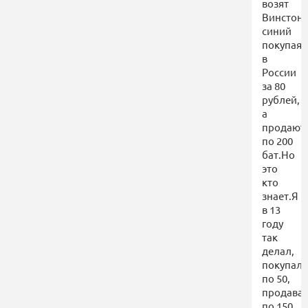
возят
Винстон
синий
покупая
в
России
за 80
рублей,
а
продают
по 200
бат.Но
это
кто
знает.Я
в 13
году
так
делал,
покупал
по 50,
продава
по 150