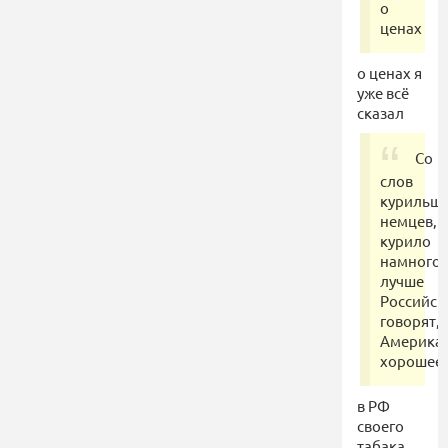
о
ценах
о ценах я
уже всё
сказал
Со
слов
курильщ
немцев,
курило
намного
лучше
Российск
говорят,
Америка
хорошее.
в РФ
своего
табака