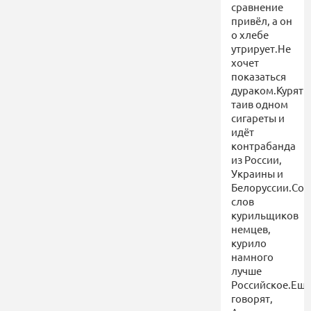
сравнение
привёл, а он
о хлебе
утрирует.Не
хочет
показаться
дураком.Курят
таив одном
сигареты и
идёт
контрабанда
из России,
Украины и
Белоруссии.Со
слов
курильщиков
немцев,
курило
намного
лучше
Российское.Ещ
говорят,