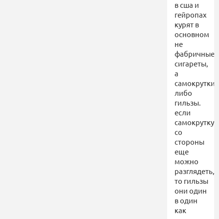
в сша и
гейропах
курят в
основном
не
фабричные
сигареты,
а
самокрутки,
либо
гильзы.
если
самокрутку
со
стороны
еще
можно
разглядеть,
то гильзы
они один
в один
как