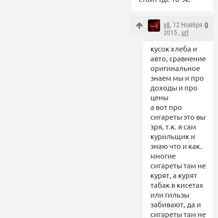
v8
, 12 Ноября
0
2015 ,
url
кусок хлеба и
авто, сравнение
оригинальное
знаем мы и про
доходы и про
цены
а вот про
сигареты это вы
зря, т.к. я сам
курильщик и
знаю что и как.
многие
сигареты там не
курят, а курят
табак в кисетах
или гильзы
забивают, да и
сигареты там не