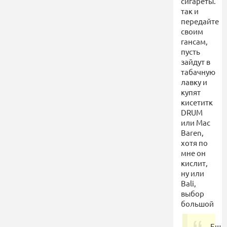
сигареты.
так и
передайте
своим
гансам,
пусть
зайдут в
табачную
лавку и
купят
кисетитк
DRUM
или Mac
Baren,
хотя по
мне он
кислит,
ну или
Bali,
выбор
большой
Ещё