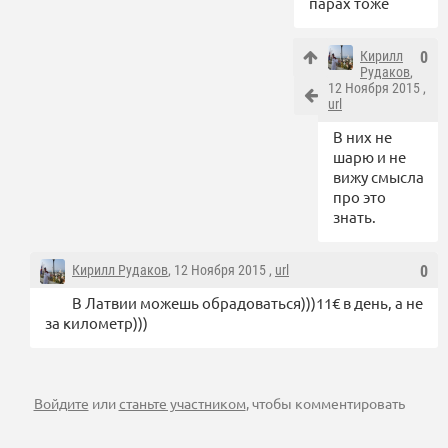
парах тоже
Кирилл
0
Рудаков
,
12 Ноября 2015 ,
url
В них не
шарю и не
вижу смысла
про это
знать.
Кирилл Рудаков
, 12 Ноября 2015 ,
url
0
В Латвии можешь обрадоваться)))11€ в день, а не
за километр)))
Войдите
или
станьте участником
, чтобы комментировать