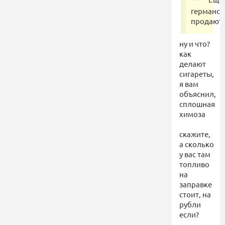
германск
продают
ну и что?
как
делают
сигареты,
я вам
объяснил,
сплошная
химоза
скажите,
а сколько
у вас там
топливо
на
заправке
стоит, на
рубли
если?