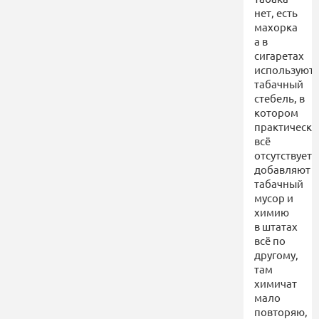
нет, есть
махорка
а в
сигаретах
используют
табачный
стебель, в
котором
практически
всё
отсутствует,
добавляют
табачный
мусор и
химию
в штатах
всё по
другому,
там
химичат
мало
повторяю,