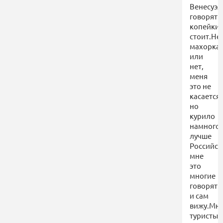
Венесуэл
говорят
копейки
стоит.Не
махорка
или
нет,
меня
это не
касается,
но
курило
намного
лучше
Российск
мне
это
многие
говорят.
и сам
вижу.Мн
туристы