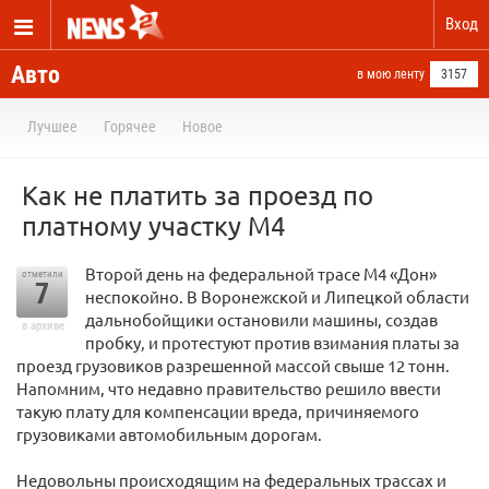
Вход
Авто
в мою ленту
3157
Лучшее
Горячее
Новое
Как не платить за проезд по
платному участку М4
Второй день на федеральной трасе М4 «Дон»
отметили
7
неспокойно. В Воронежской и Липецкой области
дальнобойщики остановили машины, создав
в архиве
пробку, и протестуют против взимания платы за
проезд грузовиков разрешенной массой свыше 12 тонн.
Напомним, что недавно правительство решило ввести
такую плату для компенсации вреда, причиняемого
грузовиками автомобильным дорогам.
Недовольны происходящим на федеральных трассах и