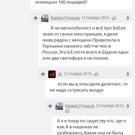
имеющим 100 лошадей?
Кирилл Рудаков
, 12 Ноября 2015 ,
url
0
Я не автомобилист и всё про бабло
знаю от самих иностранцев, я даже
живу рядом с немцами.Правилила в
Германии намного жёстче чем в
России.Это в Египте всего в Шарме один
или два светофора я не помню.
v8
, 12 Ноября 2015 ,
url
0
если вы в этом деле дилетант, то
не надо сотрясать воздух
Кирилл Рудаков
, 12 Ноября 2015 ,
0
url
А я и пишу по существу что, где и
как.А в машинах не
разбираюсь.Какая она не была