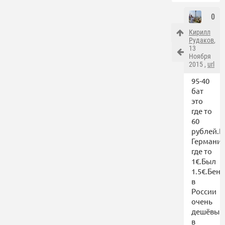
0
Кирилл
Рудаков
,
13
Ноября
2015 ,
url
95-40
бат
это
где то
60
рублей.В
Германи
где то
1€.Был
1.5€.Бен
в
России
очень
дешёвый
в