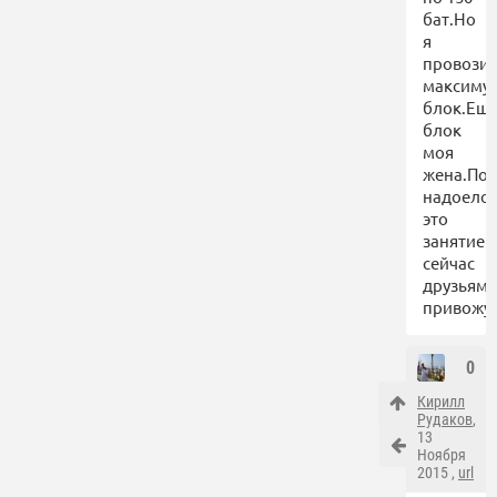
бат.Но
я
провози
максиму
блок.Ещ
блок
моя
жена.По
надоело
это
занятие
сейчас
друзьям
привожу.
0
Кирилл
Рудаков
,
13
Ноября
2015 ,
url