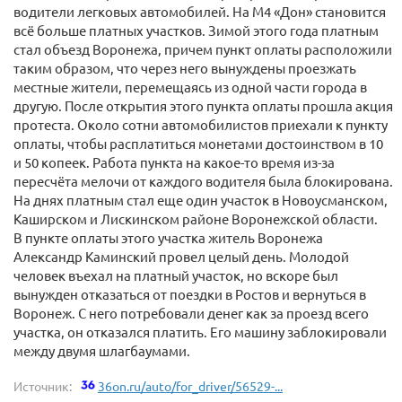
водители легковых автомобилей. На М4 «Дон» становится
всё больше платных участков. Зимой этого года платным
стал объезд Воронежа, причем пункт оплаты расположили
таким образом, что через него вынуждены проезжать
местные жители, перемещаясь из одной части города в
другую. После открытия этого пункта оплаты прошла акция
протеста. Около сотни автомобилистов приехали к пункту
оплаты, чтобы расплатиться монетами достоинством в 10
и 50 копеек. Работа пункта на какое-то время из-за
пересчёта мелочи от каждого водителя была блокирована.
На днях платным стал еще один участок в Новоусманском,
Каширском и Лискинском районе Воронежской области.
В пункте оплаты этого участка житель Воронежа
Александр Каминский провел целый день. Молодой
человек въехал на платный участок, но вскоре был
вынужден отказаться от поездки в Ростов и вернуться в
Воронеж. С него потребовали денег как за проезд всего
участка, он отказался платить. Его машину заблокировали
между двумя шлагбаумами.
Источник:
36on.ru/auto/for_driver/56529-...