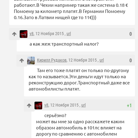
работают.В Чехии например такая же система 0.18 €
Помоему за километр платят.В Германии Помоему
0.16.Зато в Латвии нищей где то 11€)))
v8
, 12 Ноября 2015 ,
url
0
а как жеж транспортный налог?
Кирилл Рудаков
, 12 Ноября 2015 ,
url
0
Там его тоже платят он только по-другому
как то называется.Эти деньги идут только на
реконструкцию дорог.Транспортный даже все
автомобилисты платят.
v8
, 12 Ноября 2015 ,
url
+1
серьёзно?
может вы мне за одно расскажете каким
образом автомобиль в 101лс влияет на
дорогу по сравнению с автомобилем