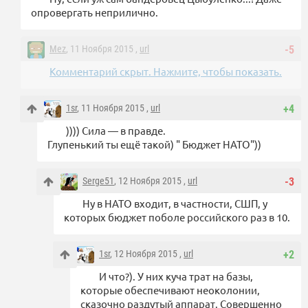
опровергать неприлично.
Mez
, 11 Ноября 2015 ,
url
-5
Комментарий скрыт. Нажмите, чтобы показать.
1sr
, 11 Ноября 2015 ,
url
+4
)))) Сила — в правде.
Глупенький ты ещё такой) " Бюджет НАТО"))
Serge51
, 12 Ноября 2015 ,
url
-3
Ну в НАТО входит, в частности, СШП, у
которых бюджет поболе российского раз в 10.
1sr
, 12 Ноября 2015 ,
url
+2
И что?). У них куча трат на базы,
которые обеспечивают неоколонии,
сказочно раздутый аппарат. Совершенно