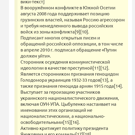
вики-текст]
В вооружённом конфликте в Южной Осетии
августа 2008 года поддерживает позицию
грузинских властей, называя Россию агрессором
и требуя немедленного вывода российских
войск из зоны конфликта[9][10].
Подписант многих открытых писем и
обращений российской оппозиции, в том числе
в апреле 2010 г. подписал обращение «Путин
должен уйти».
Сторонник осуждения коммунистической
идеологии в качестве преступной[11][12].
Является сторонником признания геноцидом
Голодомора украинцев 1932-33 годов[13], а
также признания геноцида армян 1915 года[14].
Выступает за героизацию участников
украинского националистического движения,
включая ОУН-УПА. Цыбуленко настаивает на
именовании этих организаций не
националистическими, а национально-
освободительными[15][16].
Активно критикует политику президента
Януковича и его команды[17][18].