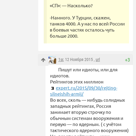
«СП»: — Насколько?
-Намного. У Турции, скажем,
танков 4000. А у нас по всей России
в боевых частях осталось чуть
больше 2000.
1sr
, 12 Ноября 2015 ,
url
+3
Пишут или идиоты, или для
идиотов.
Рейтингов этих миллион
expert.ru/2015/09/30/rejting-
silnejshih-armij/
Во всех, сколь — нибудь солидных
западных рейтингах, Россия
занимает вторую строчку по
обычным системам вооружения и
первую — по ядерным. ( с учётом
тактического ядерного вооружения)