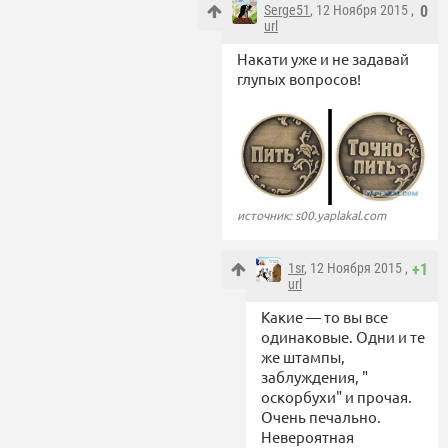
Serge51
, 12 Ноября 2015 ,
0
url
Накати уже и не задавай
глупых вопросов!
источник: s00.yaplakal.com
1sr
, 12 Ноября 2015 ,
+1
url
Какие — то вы все
одинаковые. Одни и те
же штампы,
заблуждения, "
оскорбухи" и прочая.
Очень печально.
Невероятная