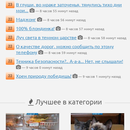
В глуши, во мраке заточенья, тянулись тихо дни
23
мои...
— 8 часов 55 минут назад
Маджонг
22
— 8 часов 56 минут назад
100% блондинка!
22
— 8 часов 57 минут назад
Луч света в темном царстве
22
— 8 часов 58 минут назад
О качестве дорог, можно сообщить по этому
22
телефону
— 8 часов 59 минут назад
Техника безопасности?.. А-а-а... Нет, не слышали!
22
— 9 часов 0 минут назад
Хрен природу победишь!
22
— 9 часов 1 минуту назад
Лучшее в категории