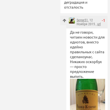
деградация и
отсталость
Serge51
, 12
-1
Ноября 2015 ,
url
Да не говори,
читаем новости для
идиотов, вместо
идейно
правильных с сайта
сделаноунас.
Никаких оскорбух
— просто
предложение
выпить.