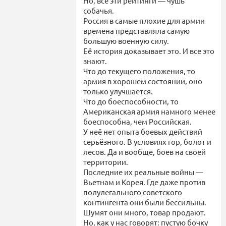
Но, все эти рейтинги — чушь
собачья.
Россия в самые плохие для армии
времена представляла самую
большую военную силу.
Её история доказывает это. И все это
знают.
Что до текущего положения, то
армия в хорошем состоянии, оно
только улучшается.
Что до боеспособности, то
Американская армия намного менее
боеспособна, чем Российская.
У неё нет опыта боевых действий
серьёзного. В условиях гор, болот и
лесов. Да и вообще, боев на своей
территории.
Последние их реальные войны —
Вьетнам и Корея. Где даже против
полулегального советского
контингента они были бессильны.
Шумят они много, товар продают.
Но, как у нас говорят: пустую бочку