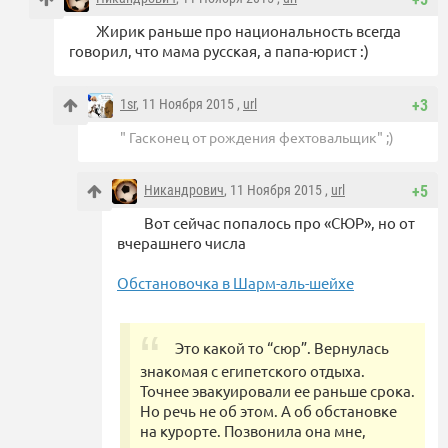
Жирик раньше про национальность всегда
говорил, что мама русская, а папа-юрист :)
1sr
, 11 Ноября 2015 ,
url
+3
" Гасконец от рождения фехтовальщик" ;)
Никандрович
, 11 Ноября 2015 ,
url
+5
Вот сейчас попалось про «СЮР», но от
вчерашнего числа
Обстановочка в Шарм-аль-шейхе
Это какой то “сюр”. Вернулась
знакомая с египетского отдыха.
Точнее эвакуировали ее раньше срока.
Но речь не об этом. А об обстановке
на курорте. Позвонила она мне,