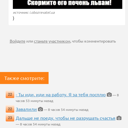
источник: i.obozrevatel.ua
)
Войдите
или
станьте участником
, чтобы комментировать
Также смотрите:
- Ты иди, иди на работу. Я за тебя посплю
22
— 8
часов 53 минуты назад
Завалили
22
— 8 часов 54 минуты назад
Дальше не поеду, чтобы не разрушать счастья
23
— 8 часов 54 минуты назад