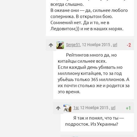
всегда слышно.
В океане они — да, сильнее любого
соперника. В открытом бою.
Сомнений нет. Да и то, не в
Ледовитом;)) и не в наших морях.
Serge51
, 12 Ноября 2015 ,
url
-2
Рейтингов много да, но
китайцы сильнее всех.
Если каждый день убивать мо
миллиону китайцев, то за год
убьёшь только 365 миллионов. А
их почти столько же и родится за
это время.
1sr
, 12 Ноября 2015 ,
url
+1
Я так и понял, что ты —
подросток. Из Украины?