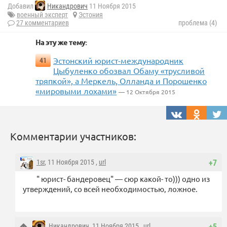
Добавил
Никандрович
11 Ноября 2015
военный эксперт
Эстония
27 комментариев
проблема (4)
На эту же тему:
Эстонский юрист-международник
41
Цыбуленко обозвал Обаму «трусливой
тряпкой», а Меркель, Олланда и Порошенко
«мировыми лохами»
— 12 Октября 2015
Комментарии участников:
1sr
, 11 Ноября 2015 ,
url
+7
" юрист- бандеровец" — сюр какой- то))) одно из
утверждений, со всей необходимостью, ложное.
Никандрович
, 11 Ноября 2015 ,
url
+5