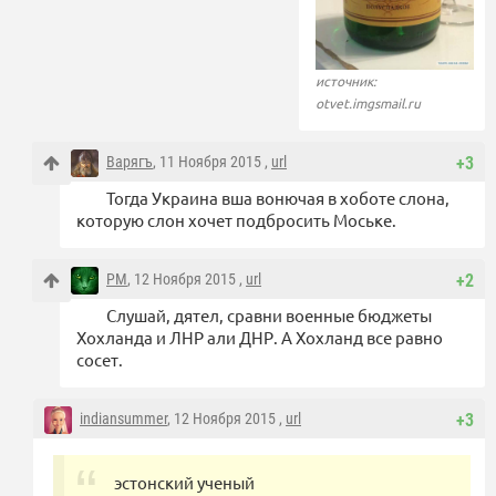
источник:
otvet.imgsmail.ru
Варягъ
, 11 Ноября 2015 ,
url
+3
Тогда Украина вша вонючая в хоботе слона,
которую слон хочет подбросить Моське.
PM
, 12 Ноября 2015 ,
url
+2
Слушай, дятел, сравни военные бюджеты
Хохланда и ЛНР али ДНР. А Хохланд все равно
сосет.
indiansummer
, 12 Ноября 2015 ,
url
+3
эстонский ученый