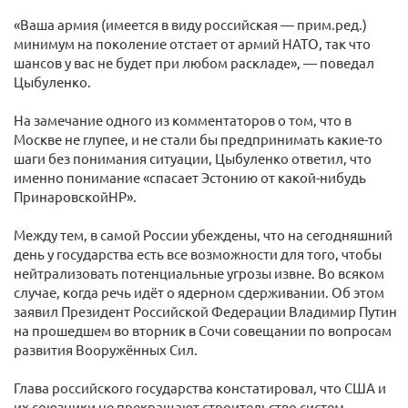
«Ваша армия (имеется в виду российская — прим.ред.)
минимум на поколение отстает от армий НАТО, так что
шансов у вас не будет при любом раскладе», — поведал
Цыбуленко.
На замечание одного из комментаторов о том, что в
Москве не глупее, и не стали бы предпринимать какие-то
шаги без понимания ситуации, Цыбуленко ответил, что
именно понимание «спасает Эстонию от какой-нибудь
ПринаровскойНР».
Между тем, в самой России убеждены, что на сегодняшний
день у государства есть все возможности для того, чтобы
нейтрализовать потенциальные угрозы извне. Во всяком
случае, когда речь идёт о ядерном сдерживании. Об этом
заявил Президент Российской Федерации Владимир Путин
на прошедшем во вторник в Сочи совещании по вопросам
развития Вооружённых Сил.
Глава российского государства констатировал, что США и
их союзники не прекращают строительство систем