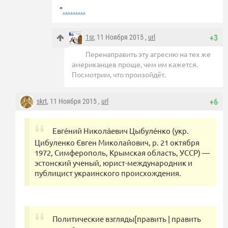
”
………
1sr
, 11 Ноября 2015 ,
url
+3
Перенаправить эту агресию на тех же
американцев проще, чем им кажется.
Посмотрим, что произойдёт.
skrt
, 11 Ноября 2015 ,
url
+6
Евге́ний Никола́евич Цыбуле́нко (укр.
Цибуленко Євген Миколайович, р. 21 октября
1972, Симферополь, Крымская область, УССР) —
эстонский ученый, юрист-международник и
публицист украинского происхождения.
Политические взгляды[править | править