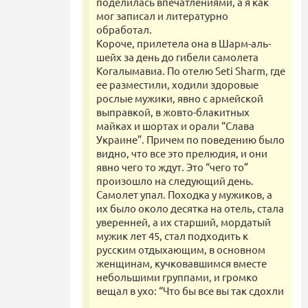
поделилась впечатлениями, а я как
мог записал и литературно
обработал.
Короче, прилетела она в Шарм-аль-
шейх за день до гибели самолета
Когалымавиа. По отелю Seti Sharm, где
ее разместили, ходили здоровые
рослые мужики, явно с армейской
выправкой, в жовто-блакитных
майках и шортах и орали “Слава
Украине”. Причем по поведению было
видно, что все это прелюдия, и они
явно чего то ждут. Это “чего то”
произошло на следующий день.
Самолет упал. Походка у мужиков, а
их было около десятка на отель, стала
уверенней, а их старший, мордатый
мужик лет 45, стал подходить к
русским отдыхающим, в основном
женщинам, кучковавшимся вместе
небольшими группами, и громко
вещал в ухо: “Что бы все вы так сдохли