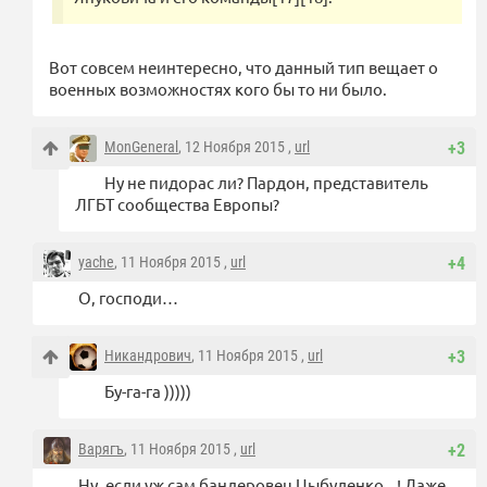
Вот совсем неинтересно, что данный тип вещает о
военных возможностях кого бы то ни было.
MonGeneral
, 12 Ноября 2015 ,
url
+3
Ну не пидорас ли? Пардон, представитель
ЛГБТ сообщества Европы?
yache
, 11 Ноября 2015 ,
url
+4
О, господи…
Никандрович
, 11 Ноября 2015 ,
url
+3
Бу-га-га )))))
Варягъ
, 11 Ноября 2015 ,
url
+2
Ну, если уж сам бандеровец Цыбуленко...! Даже