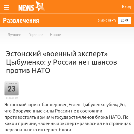
Вход
Развлечения
в мою ленту
2679
Лучшее
Горячее
Новое
Эстонский «военный эксперт»
Цыбуленко: у России нет шансов
против НАТО
отметили
23
в архиве
Эстонский юрист-бандеровец Евген Цыбуленко убеждён,
что Вооруженные силы России не в состоянии
противостоять армиям государств-членов блока НАТО. По
какой причине, «военный эксперт» разъяснил на страницах
персонального интернет-блога.