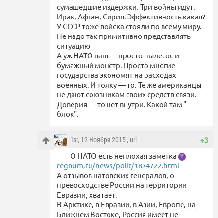
сумашедшие издержки. Три войны идут.
Ирак, Афган, Сирия. Эффективность какая?
У СССР тоже войска стояли по всему миру.
Не надо так примитивно представлять
ситуацию.
А уж НАТО ваш — просто пылесос и
бумажный монстр. Просто многие
государства экономят на расходах
военных. И толку — то. Те же американцы
не дают союзникам своих средств связи.
Доверия — то нет внутри. Какой там "
блок".
1sr
, 12 Ноября 2015 ,
url
+3
О НАТО есть неплохая заметка
regnum.ru/news/polit/1874722.html
А отзывов натовских генералов, о
превосходстве России на территории
Евразии, хватает.
В Арктике, в Евразии, в Азии, Европе, на
Ближнем Востоке, Россия имеет не