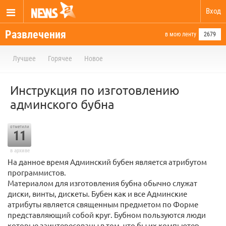
Вход
Развлечения
в мою ленту
2679
Лучшее
Горячее
Новое
Инструкция по изготовлению
админского бубна
отметили
11
в архиве
На данное время Админский бубен является атрибутом
программистов.
Материалом для изготовления бубна обычно служат
диски, винты, дискеты. Бубен как и все Админские
атрибуты является священным предметом по Форме
представляющий собой круг. Бубном пользуются люди
которые заинтересованы в том, что бы их компьютер