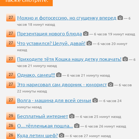
Можно и фотосессию, но сгущенку вперед
27
— 6
часов 18 минут назад
Презентация нового блюда
27
— 6 часов 19 минут назад
Что уставился? Целуй, давай!
27
— 6 часов 20 минут
назад
Приходите тётя Кошка нашу детку покачать!
27
— 6
часов 21 минуту назад
Однако, самец!!!
27
— 6 часов 21 минуту назад
Это нарисовал сам дворник - юморист
27
— 6 часов
22 минуты назад
Волга - машина для всей семьи
27
— 6 часов 24
минуты назад
Бесплатный интернет
29
— 6 часов 25 минут назад
О....тёпленькая пошла...
26
— 6 часов 26 минут назад
Куда летим шеф?
26
— 6 часов 27 минут назад