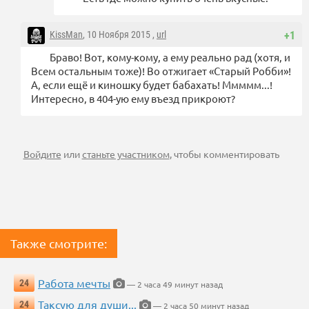
KissMan
, 10 Ноября 2015 ,
url
+1
Браво! Вот, кому-кому, а ему реально рад (хотя, и
Всем остальным тоже)! Во отжигает «Старый Робби»!
А, если ещё и киношку будет бабахать! Ммммм...!
Интересно, в 404-ую ему въезд прикроют?
Войдите
или
станьте участником
, чтобы комментировать
Также смотрите:
Работа мечты
24
— 2 часа 49 минут назад
Таксую для души...
24
— 2 часа 50 минут назад