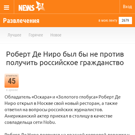
Вход
Развлечения
в мою ленту
2679
Лучшее
Горячее
Новое
Роберт Де Ниро был бы не против
получить российское гражданство
отметили
45
в архиве
Обладатель «Оскара» и «Золотого глобуса» Роберт Де
Ниро открыл в Москве свой новый ресторан, а также
ответил на вопросы российских журналистов.
Американский актер приехал в столицу в качестве
совладельца сети Nobu.
Роберт Де Ниро появился на красной ковровой дорожке у