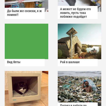
А может не будем его
Да были же сосиски, я ж
ловить, пусть тока
помню!!
поближе подойдет
Вид Ялты
Рай в шалаше
Погряз в работе по