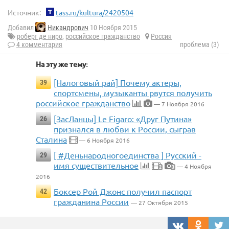
Источник:
tass.ru/kultura/2420504
Добавил
Никандрович
10 Ноября 2015
роберт де ниро
,
российское гражданство
Россия
4 комментария
проблема (3)
На эту же тему:
[Налоговый рай] Почему актеры,
39
спортсмены, музыканты рвутся получить
российское гражданство
— 7 Ноября 2016
[ЗасЛанцы] Le Figaro: «Друг Путина»
26
признался в любви к России, сыграв
Сталина
— 6 Ноября 2016
[ #Деньнародногоединства ] Русский -
29
имя существительное
— 4 Ноября
2
3
2016
Боксер Рой Джонс получил паспорт
42
гражданина России
— 27 Октября 2015