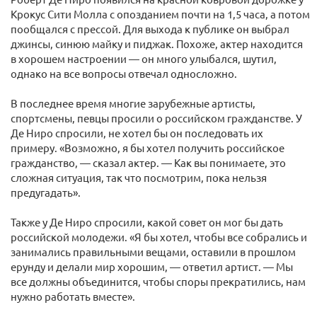
Крокус Сити Молла с опозданием почти на 1,5 часа, а потом
пообщался с прессой. Для выхода к публике он выбрал
джинсы, синюю майку и пиджак. Похоже, актер находится
в хорошем настроении — он много улыбался, шутил,
однако на все вопросы отвечал односложно.
В последнее время многие зарубежные артисты,
спортсмены, певцы просили о российском гражданстве. У
Де Ниро спросили, не хотел бы он последовать их
примеру. «Возможно, я бы хотел получить российское
гражданство, — сказал актер. — Как вы понимаете, это
сложная ситуация, так что посмотрим, пока нельзя
предугадать».
Также у Де Ниро спросили, какой совет он мог бы дать
российской молодежи. «Я бы хотел, чтобы все собрались и
занимались правильными вещами, оставили в прошлом
ерунду и делали мир хорошим, — ответил артист. — Мы
все должны объединится, чтобы споры прекратились, нам
нужно работать вместе».