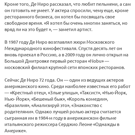
Кроме того, Де Ниро рассказал, что любит пельмени, а сам
он готовить не умеет. У актера спросили, чему еще, кроме
ресторанного бизнеса, он хотел бы посвящать свое
свободное время. «Я хотел бы очень многим заняться, но
вряд ли на это будет », — заметил артист.
В 1987 году Де Ниро возглавлял жюри Московского
Международного кинофестиваля. Спустя десять лет он
вновь приехал в Россию, а в 2009 году он лично открыл на
Большой Дмитровке первый ресторан «Nobu» —
московский филиал крупной сети японских ресторанов.
Сейчас Де Ниро 72 года. Он — один из ведущих актеров
американского кино. Среди наиболее известных его работ
— «Крестный отец», «Злые улицы», «Таксист», «Нью-Йорк,
Нью- Йорк», «Бешеный бык», «Король комедии»,
«Бразилия», «Анализируй это», «Знакомство с
родителями». Однако лучшей ролью актера считается
сыгранная им в 1984-м году в американском фильме
итальянского режиссера Серджио Леоне «Однажды в
Америке».