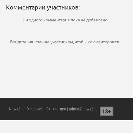
Комментарии участников:
Ни одного комментария пока не добавлено
Войдите
или
станьте участником
, чтобы комментировать
News2.ru
:
О сервисе
|
Статистика
| admin@news2.ru
18+